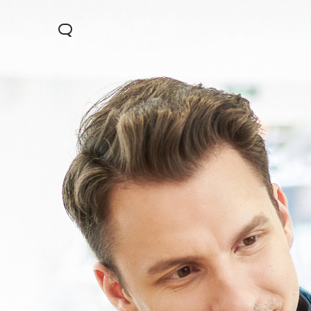
Y28
Y04
V30 Lit
جديد