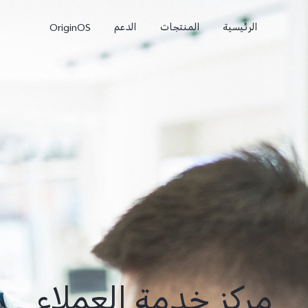
الرئيسية
المنتجات
الدعم
OriginOS
e
V50 Lite
V40 Lite 4G
جديد
مركز خدمة العملاء