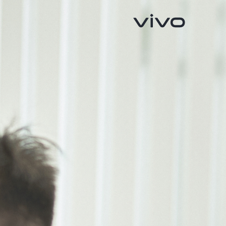
V40 5G
V50 5G
جديد