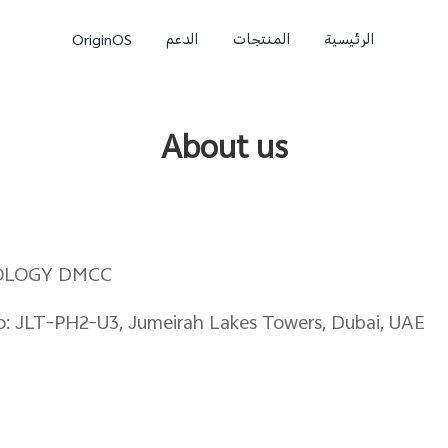
الرئيسية
المنتجات
الدعم
OriginOS
About us
OLOGY DMCC
o: JLT-PH2-U3, Jumeirah Lakes Towers, Dubai, UAE
e
V50 Lite
V40 Lite 4G
جديد