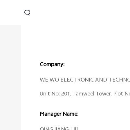
Company:
WEIWO ELECTRONIC AND TECHN
Unit No: 201, Tamweel Tower, Plot N
Y28
Y04
V30 Lit
جديد
Manager Name:
QINGJIANG LIU