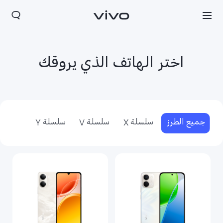
اختر الهاتف الذي يروقك
جميع الطرز
سلسلة X
سلسلة V
سلسلة Y
Iraq | حدد البلد/المنطقة