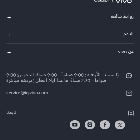
المنتجات
روابط شائعة
Y29(New)
الدعم
Y28
الاسئلة الشائعة
عن vivo
V30 Lite
مراكز الصيانة
معلومات عن الشركة
V40 5G
Funtouch OS
(السبت - الأربعاء : 9:00 صباحاً - 9:00 مساءً، الخميس: 9:00
الإشعارات القانونية
V40 Lite 4G
صباحاً - 2:30 مساءً. ما عدا ايام العطل )دردشة مباشرة
تحديثات النظام
نبذة عنا
كل الموديلات
service@iq.vivo.com
أسعار قطع الغيار
مركز الخصوصية لدى vivo
مصادقة IMEI
تابعنا
الاستدامة
تعلیمات الضمان
بيان الخصوصية بشأن خدمة العملاء