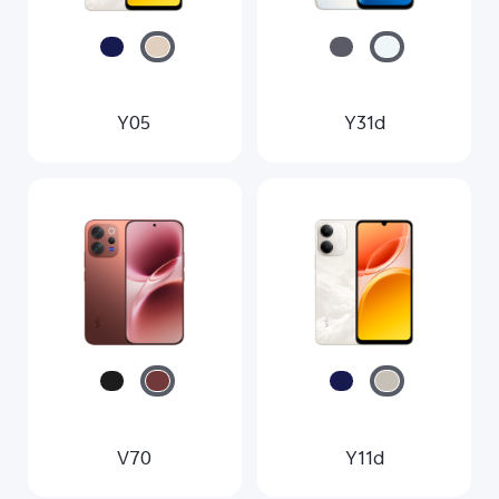
Y05
Y31d
V70
Y11d