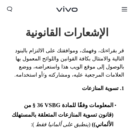
الإشعارات القانونية
قر بقراءتك، وفهمك، وموافقتك على الالتزام بالبنود
التالية والامتثال بكافة القوانين واللوائح المعمول بها
بالوصول إلى موقع الويب هذا واستعراضه، ووضع
العلامات المرجعية عليه، ومشاركته و/أو استخدامه.
1. تسوية المنازعات
Iraq | حدد البلد/المنطقة
المعلومات وفقًا للمادة ‎§ 36 VSBG من
(قانون تسوية المنازعات المتعلقة بالمستهلك
الألماني))
(
ينطبق على ألمانيا فقط
):