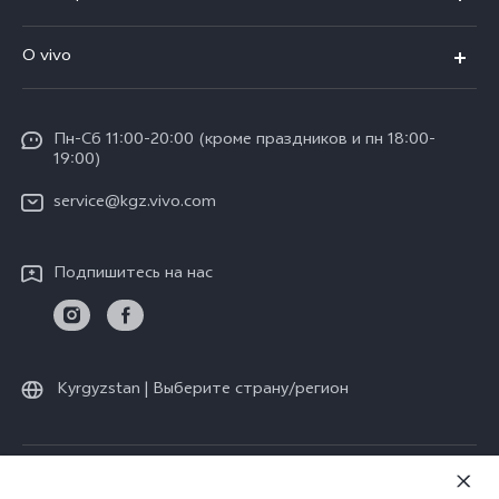
V25e
FAQs
O vivo
Y02
Funtouch OS
Общая информация
Y16
IMEI аутентификация
Пн-Сб 11:00-20:00 (кроме праздников и пн 18:00-
Пресс Центр
Y35
19:00)
Обновление системы
Юридическая информация
service@kgz.vivo.com
Инструкции по гарантии vivo
О нас
Подпишитесь на нас
Стабильность
Центр конфиденциальности vivo
Kyrgyzstan | Выберите страну/регион
© vivo Mobile Communication Co., Ltd., 2026. Все права защищены.