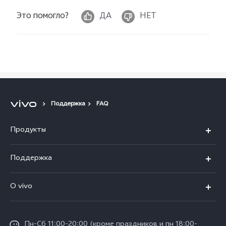
Это помогло?
ДА
НЕТ
Поддержка
FAQ
Продукты
V25
Поддержка
V25e
FAQs
O vivo
Y02
Funtouch OS
Общая информация
Y16
IMEI аутентификация
Пн-Сб 11:00-20:00 (кроме праздников и пн 18:00-