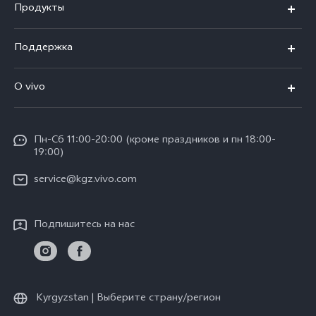
Продукты
V25
Поддержка
V25e
FAQs
O vivo
Y02
Funtouch OS
Общая информация
Y16
IMEI аутентификация
Пн-Сб 11:00-20:00 (кроме праздников и пн 18:00-
Пресс Центр
Y35
19:00)
Обновление системы
Юридическая информация
service@kgz.vivo.com
Инструкции по гарантии vivo
О нас
Подпишитесь на нас
Стабильность
Центр конфиденциальности vivo
Kyrgyzstan | Выберите страну/регион