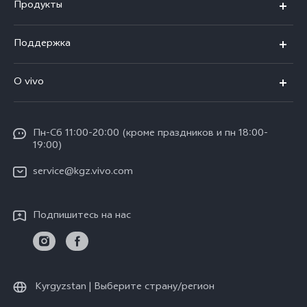
Продукты
V25
Поддержка
V25e
FAQs
O vivo
Y02
Funtouch OS
Общая информация
Y16
IMEI аутентификация
Пн-Сб 11:00-20:00 (кроме праздников и пн 18:00-
Пресс Центр
Y35
19:00)
Обновление системы
Юридическая информация
service@kgz.vivo.com
Инструкции по гарантии vivo
О нас
Подпишитесь на нас
Стабильность
Центр конфиденциальности vivo
Kyrgyzstan | Выберите страну/регион