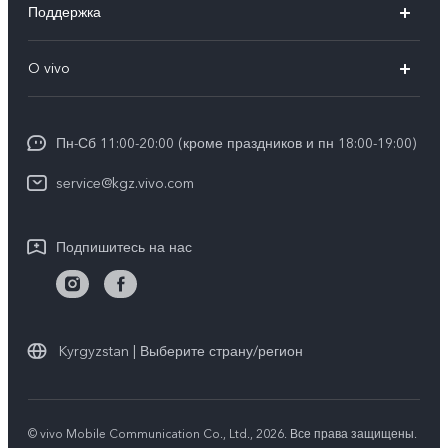
Поддержка
V25e
FAQs
O vivo
Y02
Funtouch OS
Общая информация
Y16
IMEI аутентификация
Пн-Сб 11:00-20:00 (кроме праздников и пн 18:00-19:00)
Пресс Центр
Y35
Обновление системы
service@kgz.vivo.com
Юридическая информация
Инструкции по гарантии vivo
О нас
Подпишитесь на нас
Стабильность
Центр конфиденциальности vivo
Kyrgyzstan | Выберите страну/регион
© vivo Mobile Communication Co., Ltd., 2026. Все права защищены.