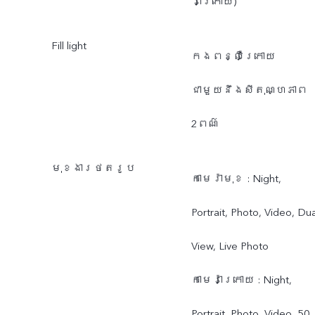
រ៉ាក្រោយ)
Fill light
កងពន្លឺក្រោយ
ជាមួយនឹងសីតុណ្ហភាព
2ពណ៌
មុខងារថតរូប
កាមេរ៉ាមុខ : Night,
Portrait, Photo, Video, Dua
View, Live Photo
កាមេរ៉ាក្រោយ : Night,
Portrait, Photo, Video, 50