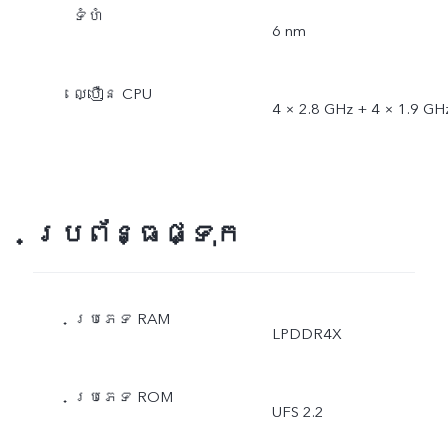
ទំហំ
6 nm
ល្បឿន CPU
4 × 2.8 GHz + 4 × 1.9 GH
ប្រព័ន្ធផ្ទុក
ប្រភេទ RAM
LPDDR4X
ប្រភេទ ROM
UFS 2.2