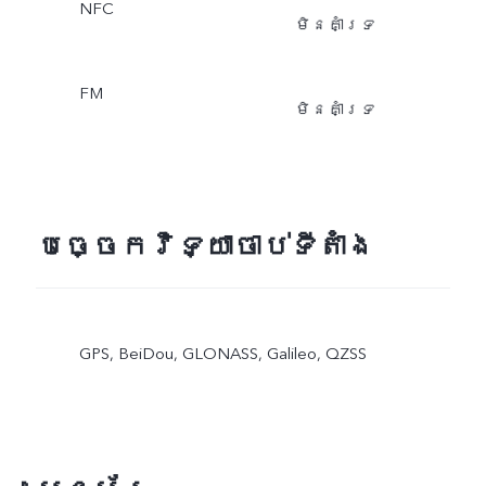
NFC
មិនគាំទ្រ
FM
មិនគាំទ្រ
បច្ចេកវិទ្យាចាប់ទីតាំង
GPS, BeiDou, GLONASS, Galileo, QZSS