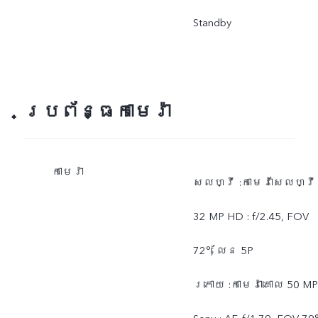
Standby
ប្រព័ន្ធកាមេរ៉ា
កាមេរ៉ា
សែលហ្វី :កាមេរ៉ាសែលហ្វី
32 MP HD : f/2.45, FOV
72°, លែន 5P
ក្រោយ :កាមេរ៉ាគោល 50 MP