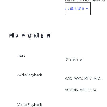
ច្រើនទៀត
MP, Pano, Documents, Slo
mo, Time-lapse,
Supermoon, Pro, Dual
ការកម្សាន្ត
View, Live Photo
Hi-Fi
មិនគាំទ្រ
Audio Playback
AAC, WAV, MP3, MIDI,
VORBIS, APE, FLAC
Video Playback