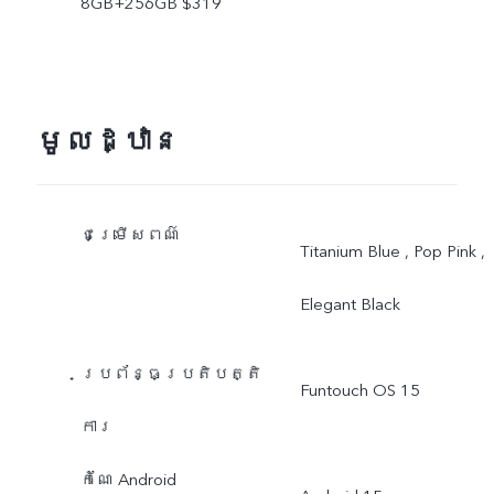
8GB+256GB $319
មូលដ្ឋាន
ជម្រើសពណ៌
Titanium Blue , Pop Pink ,
Elegant Black
ប្រព័ន្ធប្រតិបត្តិ
Funtouch OS 15
ការ
កំណែ Android