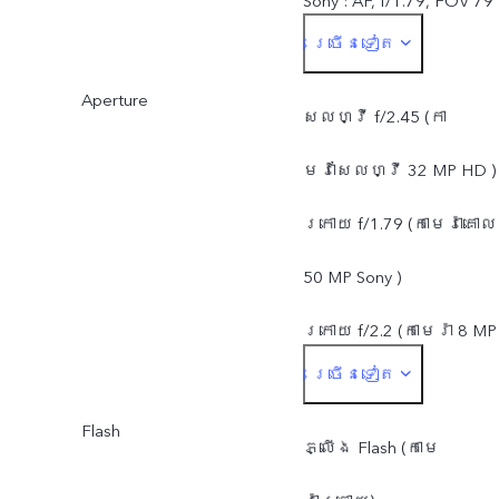
Sony : AF, f/1.79, FOV 79°
ច្រើនទៀត
លែន 5P
Aperture
កាមេរ៉ា 8 MP Wide-Angle :
សែលហ្វី f/2.45 (កា
f/2.2, FOV 120°, លែន 5P
មេរ៉ាសែលហ្វី 32 MP HD )
ក្រោយ f/1.79 (កាមេរ៉ាគោល
50 MP Sony )
ក្រោយ f/2.2 (កាមេរ៉ា 8 MP
ច្រើនទៀត
Wide-Angle)
Flash
ភ្លើង Flash (កាមេ