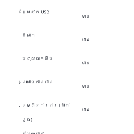
ខ្សែសាក USB
មាន
ដុំសាក
មាន
ម្ជុលចាក់ស៊ីម
មាន
ស្រោមការពារ
មាន
​ស្គ្រីនការពារ (ដាក់
មាន
រួច)
ប័ណ្ណធានា