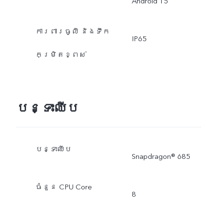
Android 15
ការពារធូលី និងទឹក
IP65
កម្រិតខ្ពស់
បន្ទះឈីប
បន្ទះឈីប
Snapdragon® 685
ចំនួន CPU Core
8