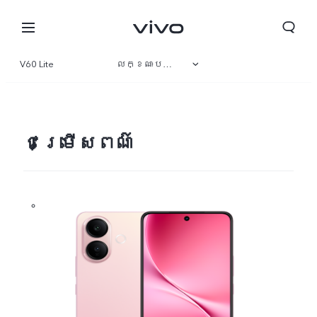
V60 Lite
លក្ខណៈបច្ចេកទេស
ទិដ្ឋភាពទូទៅ
វិចិត្រសាល
ជម្រើសពណ៌