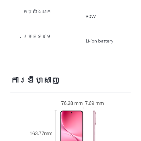
កម្លាំងសាក
90W
ប្រភេទថ្ម
Li-ion battery
ការឌីហ្សាញ