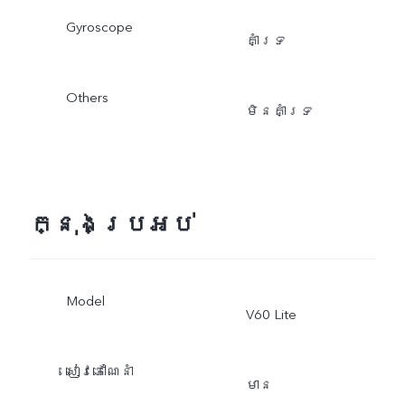
Gyroscope
គាំទ្រ
Others
មិនគាំទ្រ
ក្នុងប្រអប់
Model
V60 Lite
​សៀវភៅណែនាំ
មាន