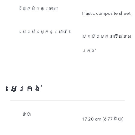
ផ្ទៃសំបកក្រោយ
Plastic composite sheet
សេនស័រស្កេនម្រាមដៃ
សេនស័រស្កេនលើផ្ទៃអេ
ក្រង់
អេក្រង់
ទំហំ
17.20 cm (6.77អ៊ីញ)