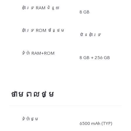
គាំទ្រ RAM ជំនួយ
8 GB
គាំទ្រ ROM បន្ថែម
មិនគាំទ្រ
ទំហំ​ RAM+ROM
8 GB + 256 GB
ថាមពលថ្ម
ទំហំថ្ម
6500 mAh (TYP)