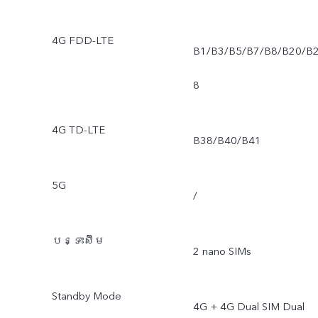
4G FDD-LTE
B1/B3/B5/B7/B8/B20/B
8
4G TD-LTE
B38/B40/B41
5G
/
បន្ទះស៊ីម
2 nano SIMs
Standby Mode
4G + 4G Dual SIM Dual