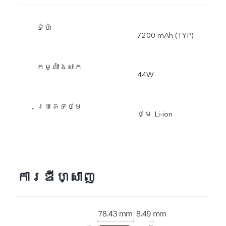
ទំហំ
7200 mAh (TYP)
កម្លាំងសាក
44W
ប្រភេទថ្ម
ថ្ម Li-ion
ការឌីហ្សាញ