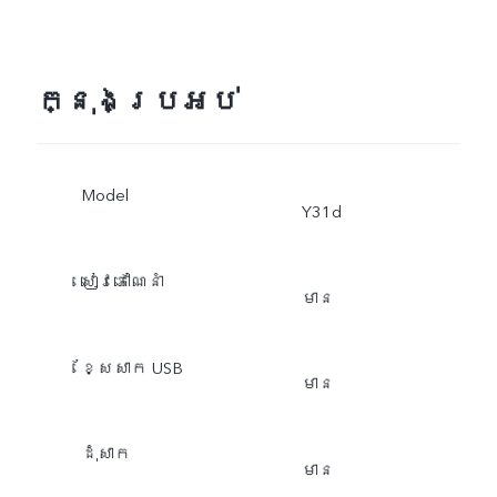
ក្នុងប្រអប់
Model
Y31d
​សៀវភៅណែនាំ
មាន
ខ្សែសាក USB
មាន
ដុំសាក
មាន