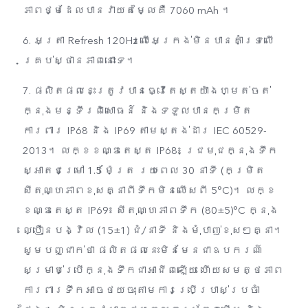
ភាពថ្មដែលបានវាយតម្លៃគឺ 7060 mAh ។
6. អត្រា​ Refresh 120Hz លើអេក្រង់មិនបានគាំទ្រលើ
គ្រប់ស្ថានភាពនោះទេ។
7. ផលិតផលនេះត្រូវបានធ្វើតេស្តយ៉ាងហ្មត់ចត់
ក្នុងមន្ទីរពិសោធន៍ និងទទួលបានកម្រិត
ការពារ IP68 និង IP69 តាមស្តង់ដារ IEC 60529-
2013។ លក្ខខណ្ឌតេស្ត IP68៖ ជ្រមុជក្នុងទឹក
ស្អាតជម្រៅ 1.5 ម៉ែត្រ រយៈពេល 30 នាទី (កម្រិត
សីតុណ្ហភាពខុសគ្នាពីទឹកមិនលើសពី 5°C)។ លក្ខ
ខណ្ឌតេស្ត IP69៖ សីតុណ្ហភាពទឹក (80±5)°C ក្នុង
ល្បឿនបង្វិល (15±1) ជុំ/នាទី និងមុំបាញ់ខុសៗគ្នា។
សូមបញ្ជាក់ថា ផលិតផលនេះមិនមែនជាឧបករណ៍
សម្រាប់ប្រើក្នុងទឹកជាអាជីពឡើយ ហើយសមត្ថភាព
ការពារទឹកអាចថយចុះតាមការប្រើប្រាស់ប្រចាំ