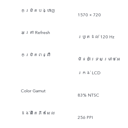
កម្រិតបង្ហាញ
1570 × 720
អត្រា Refresh
រហូតដល់ 120 Hz
កម្រិតពន្លឺ
មិនគាំទ្រសម្រាប់អេ
ក្រង់ LCD
Color Gamut
83% NTSC
ដង់ស៊ីតេភីកសែល
256 PPI