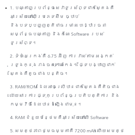
1. បណ្តាញប្រព័ន្ធសេវាទូរស័ព្ទជាក់ស្តែងគឺ
អាស្រ័យទៅលើប្រភេទស៊ីម ច្បាប់
និងបទប្បញ្ញត្តិជាធរមាន ហេដ្ឋារចនា
សម្ព័ន្ធបណ្តាញ និងកំណែ Software របស់
ទូរស័ព្ទ។
2. ទំហំអេក្រង់គឺ 6.75 អ៊ីញ ការវាស់តាមអង្កត់
ទ្រូងក្នុងរាងចតុកោណកែង។ ផ្ទៃបង្ហាញជាក់
ស្តែងគឺតូចជាងបន្តិច។
3. RAM/ROM ដែលអាចប្រើបានជាក់ស្តែងគឺតិចជាង
ដោយសារការផ្ទុកប្រព័ន្ធប្រតិបត្តិការ និង
កម្មវិធីដែលបានដំឡើងជាមុន។
4. RAM ជំនួយបន្ថែមគឺអាស្រ័យទៅលើ Software
5. សមត្ថភាពថ្មធម្មតាគឺ 7200 mAh ហើយសមត្ថ