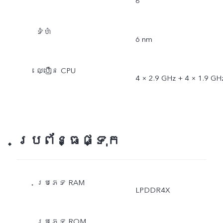
8
ទំហំ
6 nm
ល្បឿន CPU
4 × 2.9 GHz + 4 × 1.9 GH
ប្រព័ន្ធផ្ទុក
ប្រភេទ RAM
LPDDR4X
ប្រភេទ ROM