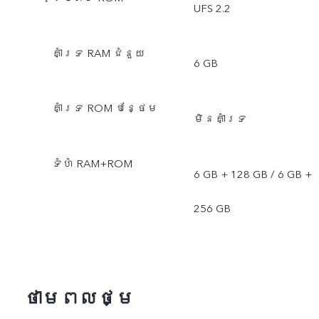
UFS 2.2
គាំទ្រ RAM ជំនួយ
6 GB
គាំទ្រ ROM បន្ថែម
មិនគាំទ្រ
ទំហំ​ RAM+ROM
6 GB + 128 GB / 6 GB +
256 GB
ថាមពលថ្ម