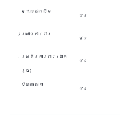
ម្ជុលចាក់ស៊ីម
មាន
ស្រោមការពារ
មាន
​ស្គ្រីនការពារ (ដាក់
មាន
រួច)
ប័ណ្ណធានា
មាន