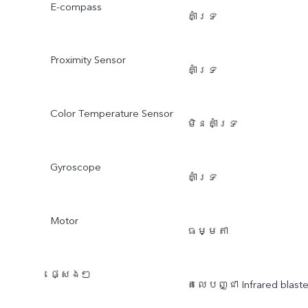
E-compass
គាំទ្រ
Proximity Sensor
គាំទ្រ
Color Temperature Sensor
មិនគាំទ្រ
Gyroscope
គាំទ្រ
Motor
ធម្មតា
ផ្សេងៗ
តេលេបញ្ជា Infrared blaste