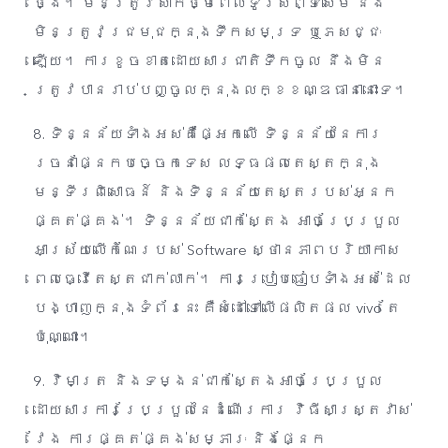
ថ្ងៃ។ មិនត្រូវសាកថ្មពេលទូរស័ព្ទសើម និង
មិនត្រូវជ្រមុជក្នុងទឹកសមុទ្រ ឬភេសជ្ជៈ
ឡើយ។ ការខូចខាតដោយសារជាតិទឹកចូល នឹងមិន
ត្រូវបានរាប់បញ្ចូលក្នុងលក្ខខណ្ឌធានានោះទេ។
8. ទិន្នន័យទាំងអស់គឺផ្អែកលើ ទិន្នន័យនៃការ
រចនាផ្នែកបច្ចេកទេស លទ្ធផលតេស្តក្នុង
មន្ទីរពិសោធន៍ និងទិន្នន័យតេស្តរបស់អ្នក
ផ្គត់ផ្គង់។​ ទិន្នន័យជាក់ស្តែង អាចប្រែប្រួល
អាស្រ័យលើកំណែរបស់ Software ស្ថានភាពបរិយាកាស
ពេលធ្វើតេស្តជាក់លាក់។ ការប្រៀបធៀបទាំងអស់ដែល
បង្ហាញក្នុងទំព័រនេះ គឺសំដៅទៅលើផលិតផល vivo តែ
ប៉ុណ្ណោះ។
9. វិមាត្រ និងទម្ងន់ជាក់ស្តែងអាចប្រែប្រួល
ដោយសារការប្រែប្រួលនៃដំណើរការ វិធីសាស្ត្រវាស់
វែង ការផ្គត់ផ្គង់សម្ភារៈ និងផ្នែក