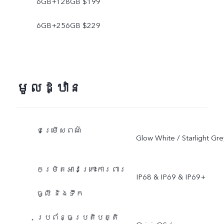
6GB+128GB $199
6GB+256GB $229
មូលដ្ឋាន
ជម្រើសពណ៌
Glow White / Starlight Gre
កម្រិតអាវក្រោះការពារ
IP68 & IP69 & IP69+
ធូលី និងទឹក
ប្រព័ន្ធប្រតិបត្តិ