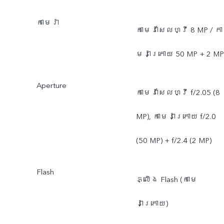
កាមេរ៉ា
កាមេរ៉ាសែលហ្វី 8 MP / កា
មេរ៉ាក្រោយ 50 MP + 2 MP
Aperture
កាមេរ៉ាសែលហ្វី f/2.05 (8
MP), កាមេរ៉ាក្រោយ f/2.0
(50 MP) + f/2.4 (2 MP)
Flash
ភ្លើង Flash (កាមេ
រ៉ាក្រោយ)