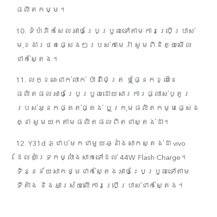
ផលិតកម្ម។
10. ទំហំភិកសែលអាចប្រែប្រួលទៅតាមការប្រើប្រាស់
មុខងារថតផ្សេងៗរបស់កាមេរ៉ា សូមពិនិត្យមើល
ជាក់ស្តែង។
11. លក្ខណៈជាក់លាក់ ប៉ារ៉ាម៉ែត្រ ឬផ្នែកខ្លះនៃ
ផលិតផលអាចប្រែប្រួលដោយសារការផ្លាស់ប្តូរ
របស់អ្នកផ្គត់ផ្គង់ ឬក្រុមផលិតកម្មផ្សេង
គ្នា សូមយកតាមផលិតផលពិតជាស្តង់ដា។
12. Y31d ភ្ជាប់មកជាមួយឆ្នាំងសាកស្តង់ដា vivo
ដែលគាំទ្រកម្លាំងសាកទៅដល់ 44W Flash​​ Charge។
ទិន្នន័យសាកថ្មជាក់ស្តែងអាចប្រែប្រួលទៅតាម
ទីតាំង​ និង​អាស្រ័យ​លើ​ការ​ប្រើ​ប្រាស់​ជាក់​ស្តែង។