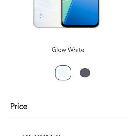
Cambodia | ជ្រើសរើសប្រទេស/តំបន់
Glow White
Price