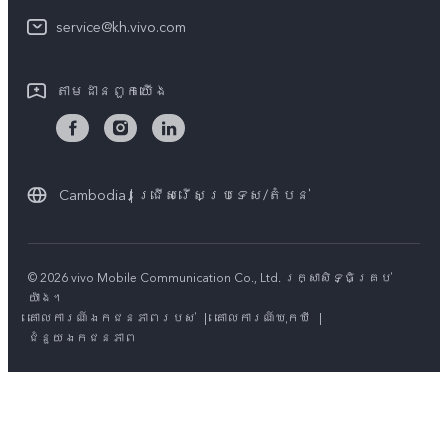
អំពី​ពួក​យើង
service@kh.vivo.com
ដំឡើងប្រព័ន្ធប្រតិបត្តិការ
មជ្ឈមណ្ឌលឯកជនភាព vivo
លក្ខខណ្ឌលើការធានា
តាម​ដានពួក​យើង
និរន្តរភាព
Cambodia | ជ្រើសរើសប្រទេស/តំបន់
© 2026 vivo Mobile Communication Co., Ltd. រក្សាសិទ្ធិគ្រប់
យ៉ាង។
គោលការណ៍ឯកជនភាពរបស់
|
គោលការណ៍ឃុកឃី
|
ជំនួយឯកជនភាព