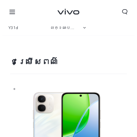
Y31d
លក្ខណៈបច្ចេកទេស
ទិដ្ឋភាពទូទៅ
វិចិត្រសាល
ជម្រើសពណ៌