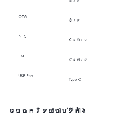
គាំទ្រ
OTG
គាំទ្រ
NFC
មិនគាំទ្រ
FM
មិនគាំទ្រ
USB Port
Type-C
បច្ចេកវិទ្យាចាប់ទីតាំង