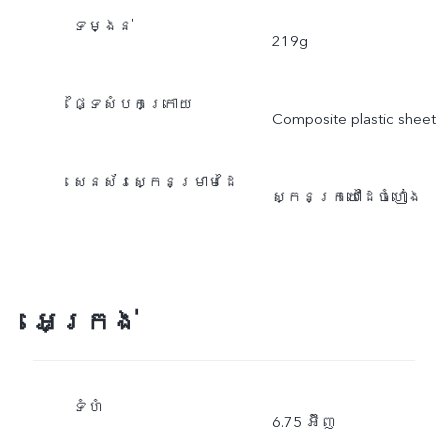
ទម្ងន់
219g
ផ្ទៃសំបកក្រោយ
Composite plastic sheet
សេនស័រស្កេនម្រាមដៃ
ស្កេនក្រយៅដៃចំហៀង
អេក្រង់
ទំហំ
6.75 អ៊ីញ