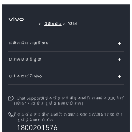
ផលិតផល
Y31d
ផលិតផលពេញនិយម
Y04s
សេវាកម្មជំនួយ
V60 Lite
សំណួរសួរច្រើនបំផុត
ស្វែងយល់ពី vivo
V60 5G
មជ្ឈមណ្ឌល​សេវាកម្ម
អំពី vivo
Y21d
Funtouch OS
Chat Support (ថ្ងៃច័ន្ទដល់ថ្ងៃសៅរ៍ ពេលម៉ោង8:30ដល់
ព័ត៌មាន
V50 Lite
ម៉ោង17:30 មិនរួមថ្ងៃឈប់សំរាក)
ការផ្ទៀងផ្ទាត់ IMEI
អាជីពនៅ vivo
បណ្តាហាងលក់
ថ្ងៃច័ន្ទដល់ថ្ងៃសៅរ៍ ពេលម៉ោង8:30ដល់ម៉ោង17:30 មិន
ពិនិត្យតម្លៃគ្រឿងបន្លាស់
រួមថ្ងៃឈប់សំរាក
សេចក្តីជូនដំណឹងផ្លូវច្បាប់
1800201576
គ្រប់ម៉ូឌែល
សេវាកម្មជួសជុលដោយដឹកយកទៅជូន