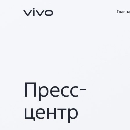
Главн
Пресс-
X300 FE
V70 FE
Новинка
Новинка
центр