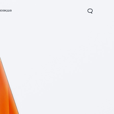
азақша
X200
X200 FE
V60
Новинка
Новинка