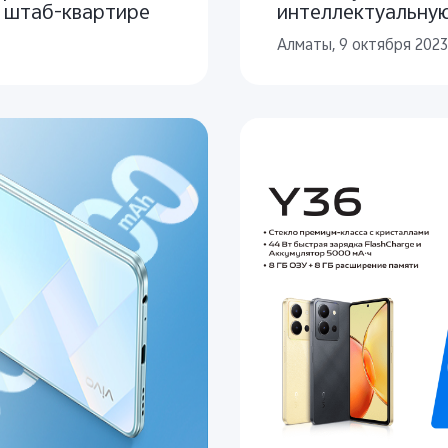
й штаб-квартире
интеллектуальную
ультрасовременны
Алматы, 9 oктября 2023