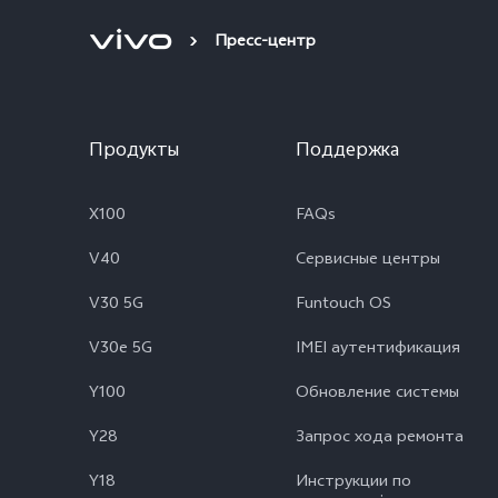
Пресс-центр
Продукты
Поддержка
X100
FAQs
V40
Сервисные центры
V30 5G
Funtouch OS
V30e 5G
IMEI аутентификация
Y100
Обновление системы
Y28
Запрос хода ремонта
Y18
Инструкции по