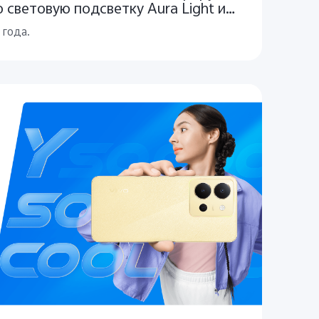
 световую подсветку Aura Light и
й эстетичный дизайн
 года.