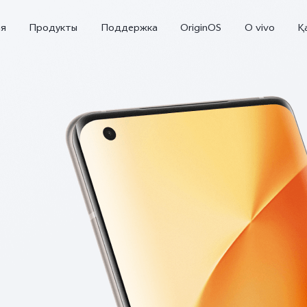
ая
Продукты
Поддержка
OriginOS
O vivo
Қ
V70 5G
X300 Pro
Новинка
Новинка