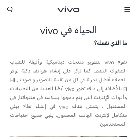
الحياة في vivo
ما الذي نفعله؟
تقوم
ivo
v
بتطوير منتجات ديناميكية وأنيقة للشباب
الشغوف
النشط. كما
نركز على إنشاء هواتف ذكية توفر
للعملاء أفضل تجربة في كل من
تقنية التصوير و
صوت
.Hi-
Fi
بالأضافة إلى ذلك
تطور
ivo
v
أيضًا العديد من التطبيقات
وأدوات الإنترنت التي يتم دمجها بسلاسة في منتجاتنا. في
Lebanon | حدد البلد/المنطقة
المستقبل ، يتمثل هدف
ivo
v
في إنشاء نظام بيئي
متكامل
لإنترنت الهاتف المحمول
، يلبي جميع احتياجات
المستخدمين.