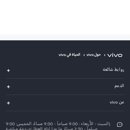
حول vivo
الحياة في vivo
روابط شائعة
V30 Lite
الدعم
V29 Lite
الاسئلة الشائعة
عن vivo
Y27s
مركز خدمات
معلومات عن الشركة
Y18
Funtouch OS
(السبت - الأربعاء : 9:00 صباحاً - 9:00 مساءً، الخميس: 9:00
الأخبار
Y03
صباحاً - 2:30 مساءً. ما عدا ايام العطل)دردشة مباشرة