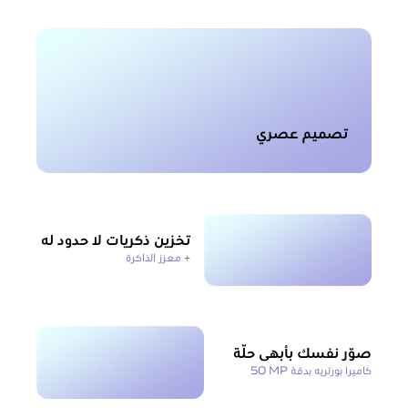
تصميم عصري
تخزين ذكريات لا حدود له
+ معزز الذاكرة
صوّر نفسك بأبهى حلّة
كاميرا بورتريه بدقة ‎50 MP