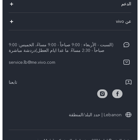
الدعم
V29 Lite
الاسئلة الشائعة
عن vivo
Y27s
مركز خدمات
معلومات عن الشركة
Y18
Funtouch OS
(السبت - الأربعاء : 9:00 صباحاً - 9:00 مساءً، الخميس: 9:00
الأخبار
Y03
صباحاً - 2:30 مساءً. ما عدا ايام العطل)دردشة مباشرة
مصادقة IMEI
الإشعارات القانونية
كل الموديلات
service.lb@me.vivo.com
تحديثات النظام
نبذة عنا
تعلیمات الضمان
تابعنا
مركز الخصوصية لدى vivo
بيان الخصوصية بشأن خدمة العملاء
الاستدامة
Lebanon | حدد البلد/المنطقة