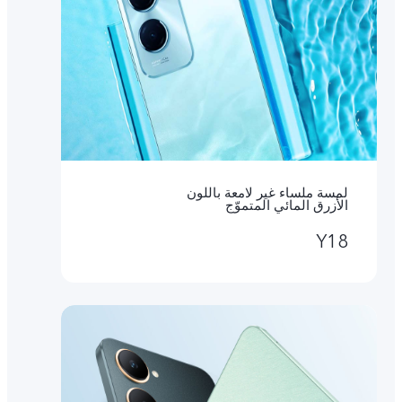
لمسة ملساء غير لامعة باللون
الأزرق المائي المتموّج
Y18