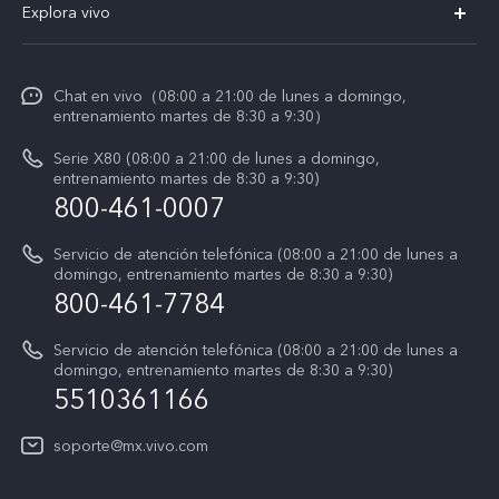
Explora vivo
Y29
Funtouch OS
Noticias
Y05
Centro de servicio
Chat en vivo（08:00 a 21:00 de lunes a domingo,
La vida en vivo
entrenamiento martes de 8:30 a 9:30）
Autenticación de IMEI
Acerca de nosotros
Serie X80 (08:00 a 21:00 de lunes a domingo,
Consulta el Precio de los Repuestos
entrenamiento martes de 8:30 a 9:30)
Avisos legales
800-461-0007
Manual de usuario
Sostenibilidad
Servicio de atención telefónica (08:00 a 21:00 de lunes a
Actualización del sistema
domingo, entrenamiento martes de 8:30 a 9:30)
Centro de privacidad de vivo
800-461-7784
Instrucciones de la garantía de vivo
Accesibilidad
Servicio de atención telefónica (08:00 a 21:00 de lunes a
domingo, entrenamiento martes de 8:30 a 9:30)
T&C X300 Pro
5510361166
T&C Playera Telcel
soporte@mx.vivo.com
T&C PREVENTA X300