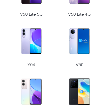
V50 Lite 5G
V50 Lite 4G
México | Seleccione país/región
Y04
V50