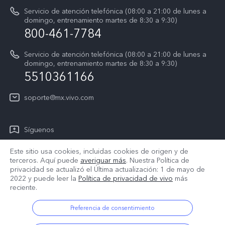
Sostenibilidad
Servicio de atención telefónica (08:00 a 21:00 de lunes a
Actualización del sistema
domingo, entrenamiento martes de 8:30 a 9:30)
Centro de privacidad de vivo
800-461-7784
Instrucciones de la garantía de vivo
Accesibilidad
Servicio de atención telefónica (08:00 a 21:00 de lunes a
domingo, entrenamiento martes de 8:30 a 9:30)
T&C X300 Pro
5510361166
T&C Playera Telcel
soporte@mx.vivo.com
T&C PREVENTA X300
#vivoElFútbol
Síguenos
T&C #vivoElFútbol
Este sitio usa cookies, incluidas cookies de origen y de
terceros. Aquí puede
averiguar más
. Nuestra Política de
privacidad se actualizó el
Última actualización: 1 de mayo de
2022
y puede leer la
Política de privacidad de vivo
más
México | Seleccione país/región
reciente.
Preferencia de consentimiento
© 2026 vivo Mobile Communication Co., Ltd. Todos los derechos