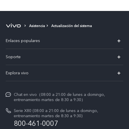
Asistencia
Actualización del sistema
Enlaces populares
X300 Pro
Soporte
V60 Lite 5G
T&C v.safe
Explora vivo
Y29
Funtouch OS
Noticias
Y05
Centro de servicio
Chat en vivo（08:00 a 21:00 de lunes a domingo,
La vida en vivo
entrenamiento martes de 8:30 a 9:30）
Autenticación de IMEI
Acerca de nosotros
Serie X80 (08:00 a 21:00 de lunes a domingo,
Consulta el Precio de los Repuestos
entrenamiento martes de 8:30 a 9:30)
Avisos legales
800-461-0007
Manual de usuario