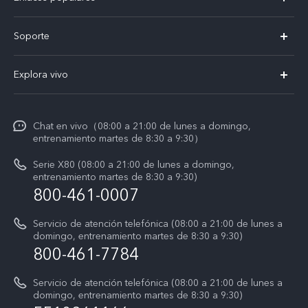
X300 Pro
Soporte
V60 Lite 5G
T&C v.safe
Explora vivo
Y29
Funtouch OS
Noticias
Y05
Centro de servicio
Chat en vivo（08:00 a 21:00 de lunes a domingo,
La vida en vivo
entrenamiento martes de 8:30 a 9:30）
Autenticación de IMEI
Acerca de nosotros
Serie X80 (08:00 a 21:00 de lunes a domingo,
Consulta el Precio de los Repuestos
entrenamiento martes de 8:30 a 9:30)
Avisos legales
800-461-0007
Manual de usuario
Sostenibilidad
Servicio de atención telefónica (08:00 a 21:00 de lunes a
Actualización del sistema
domingo, entrenamiento martes de 8:30 a 9:30)
Centro de privacidad de vivo
800-461-7784
Instrucciones de la garantía de vivo
Accesibilidad
Servicio de atención telefónica (08:00 a 21:00 de lunes a
domingo, entrenamiento martes de 8:30 a 9:30)
T&C X300 Pro