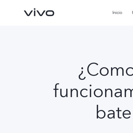
Inicio
¿Como 
funcionam
X300 Pro
V70
nuevo
nuevo
bate