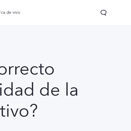
rca de vivo
orrecto
idad de la
 Pro
T5
nuevo
nuevo
tivo?