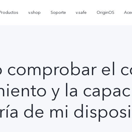
Productos
v.shop
Soporte
v.safe
OriginOS
Ace
comprobar el c
iento y la capac
V70 FE
Y05
T5
nuevo
nuevo
ría de mi disposi