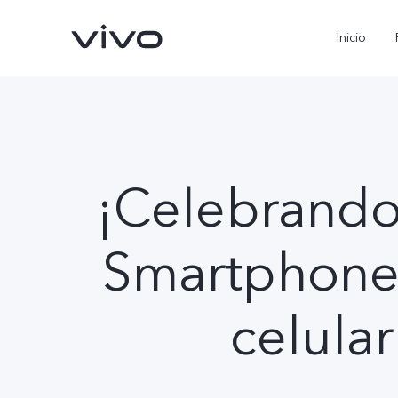
Inicio
¡Celebrando 
Smartphone 
X300 Pro
V70
nuevo
nuevo
celular