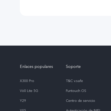
Enlaces populares
Soporte
X300 Pro
T&C v.safe
V60 Lite 5G
Funtouch OS
Y29
Centro de servicio
Y05
Autenticación de IMEI