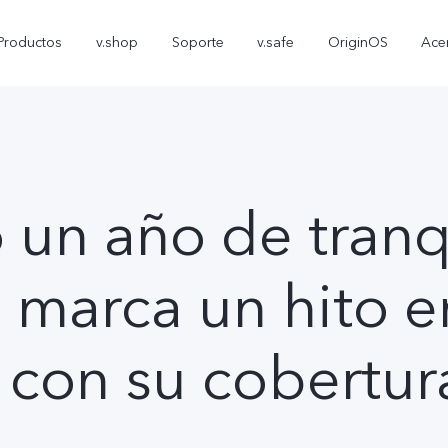
Productos
v.shop
Soporte
v.safe
OriginOS
Ace
un año de tranq
marca un hito e
V70 FE
Y05
T5
nuevo
nuevo
 con su cobertur