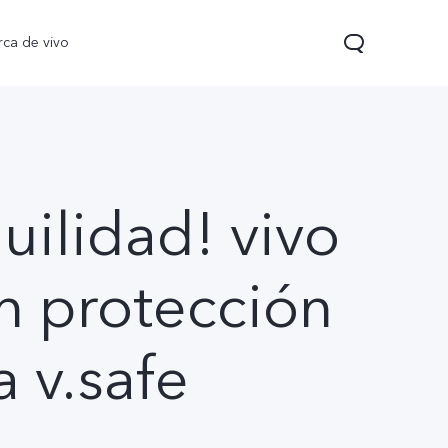
rca de vivo
uilidad! vivo
n protección
 Pro
T5
nuevo
nuevo
a v.safe