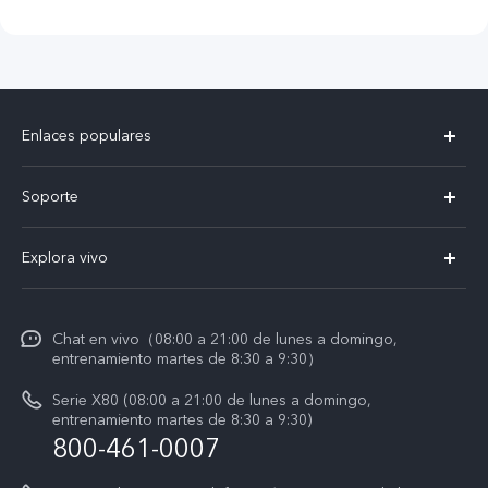
Enlaces populares
X300 Pro
Soporte
V60 Lite 5G
T&C v.safe
Explora vivo
Y29
Funtouch OS
Noticias
Y05
Centro de servicio
Chat en vivo（08:00 a 21:00 de lunes a domingo,
La vida en vivo
entrenamiento martes de 8:30 a 9:30）
Autenticación de IMEI
Acerca de nosotros
Serie X80 (08:00 a 21:00 de lunes a domingo,
Consulta el Precio de los Repuestos
entrenamiento martes de 8:30 a 9:30)
Avisos legales
800-461-0007
Manual de usuario
Sostenibilidad