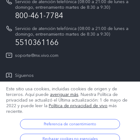
Servicio de atención telefónica (08:00 a 21:00 de lunes a
Actualización del sistema
domingo, entrenamiento martes de 8:30 a 9:30)
Centro de privacidad de vivo
800-461-7784
Instrucciones de la garantía de vivo
Accesibilidad
Servicio de atención telefónica (08:00 a 21:00 de lunes a
domingo, entrenamiento martes de 8:30 a 9:30)
T&C X300 Pro
5510361166
T&C Playera Telcel
soporte@mx.vivo.com
T&C PREVENTA X300
#vivoElFútbol
Síguenos
T&C #vivoElFútbol
Este sitio usa cookies, incluidas cookies de origen y de
terceros. Aquí puede
averiguar más
. Nuestra Política de
privacidad se actualizó el
Última actualización: 1 de mayo de
2022
y puede leer la
Política de privacidad de vivo
más
México | Seleccione país/región
reciente.
Preferencia de consentimiento
© 2026 vivo Mobile Communication Co., Ltd. Todos los derechos
Rechazar cookies no esenciales
reservados.