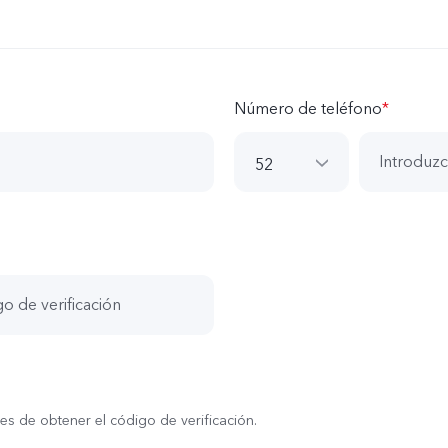
Número de teléfono
*
52
52
71
56
55
507
51
es de obtener el código de verificación.
86