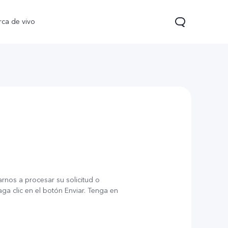
rca de vivo
 Pro
T5
nuevo
nuevo
arnos a procesar su solicitud o
a clic en el botón Enviar. Tenga en