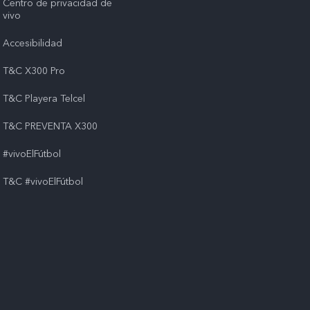
Centro de privacidad de
vivo
Accesibilidad
T&C X300 Pro
T&C Playera Telcel
T&C PREVENTA X300
#vivoElFútbol
T&C #vivoElFútbol