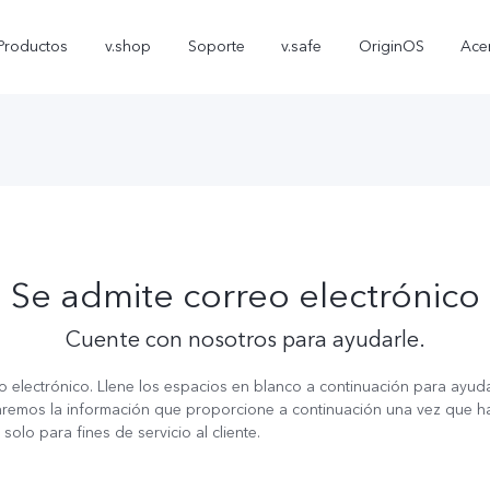
Productos
v.shop
Soporte
v.safe
OriginOS
Ace
Se admite correo electrónico
Cuente con nosotros para ayudarle.
V70 FE
Y05
T5
nuevo
nuevo
o electrónico. Llene los espacios en blanco a continuación para ayud
remos la información que proporcione a continuación una vez que hag
lo para fines de servicio al cliente.