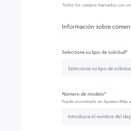
Todos los campos marcados con un 
Información sobre comen
Seleccione su tipo de solicitud
*
Seleccione su tipo de solicitu
Consultas generales y sugerenc
Número de modelo
*
Soporte técnico del producto
Puede encontrarlo en Ajustes>Más a
Comentarios de quejas