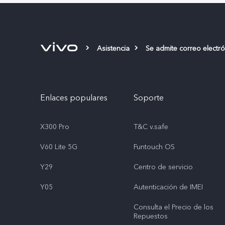
Asistencia
Se admite correo electr
Enlaces populares
Soporte
X300 Pro
T&C v.safe
V60 Lite 5G
Funtouch OS
Y29
Centro de servicio
Y05
Autenticación de IMEI
Consulta el Precio de los
Repuestos