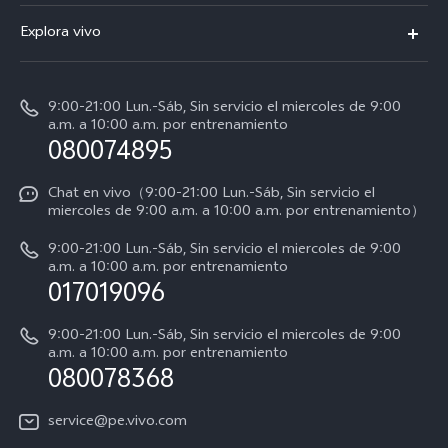
V60 Lite 5G
Funtouch OS
Explora vivo
Y39 5G
Centro de servicio
Noticias
Autenticación de IMEI
9:00-21:00 Lun.-Sáb, Sin servicio el miercoles de 9:00
La vida en vivo
a.m. a 10:00 a.m. por entrenamiento
Consulta el Precio de los Repuestos
080074895
Avisos legales
Actualización del sistema
Acerca de nosotros
Chat en vivo（9:00-21:00 Lun.-Sáb, Sin servicio el
miercoles de 9:00 a.m. a 10:00 a.m. por entrenamiento）
Manual del usuario
Sostenibilidad
9:00-21:00 Lun.-Sáb, Sin servicio el miercoles de 9:00
Progreso de la reparación
a.m. a 10:00 a.m. por entrenamiento
Centro de privacidad de vivo
017019096
Instrucciones de la garantía de vivo
Accesibilidad
9:00-21:00 Lun.-Sáb, Sin servicio el miercoles de 9:00
Declaración de privacidad de vivo
a.m. a 10:00 a.m. por entrenamiento
080078368
service@pe.vivo.com