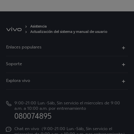
Asistencia
Actualización del sistema y manual de usuario
Enlaces populares
V50
Soporte
V60 Lite 5G
Funtouch OS
Explora vivo
Y39 5G
Centro de servicio
Noticias
Autenticación de IMEI
9:00-21:00 Lun.-Sáb, Sin servicio el miercoles de 9:00
La vida en vivo
a.m. a 10:00 a.m. por entrenamiento
Consulta el Precio de los Repuestos
080074895
Avisos legales
Actualización del sistema
Acerca de nosotros
Chat en vivo（9:00-21:00 Lun.-Sáb, Sin servicio el