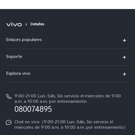
Detalles
Enlaces populares
V50
Soporte
V60 Lite 5G
Funtouch OS
Explora vivo
Y39 5G
Centro de servicio
Noticias
Autenticación de IMEI
9:00-21:00 Lun.-Sáb, Sin servicio el miercoles de 9:00
La vida en vivo
a.m. a 10:00 a.m. por entrenamiento
Consulta el Precio de los Repuestos
080074895
Avisos legales
Actualización del sistema
Acerca de nosotros
Chat en vivo（9:00-21:00 Lun.-Sáb, Sin servicio el
miercoles de 9:00 a.m. a 10:00 a.m. por entrenamiento）
Manual del usuario
Sostenibilidad