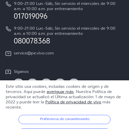
9:00-21:00 Lun.-Sáb, Sin servicio el miercoles de 9:00
Progreso de la reparación
a.m. a 10:00 a.m. por entrenamiento
Centro de privacidad de vivo
017019096
Instrucciones de la garantía de vivo
Accesibilidad
9:00-21:00 Lun.-Sáb, Sin servicio el miercoles de 9:00
Declaración de privacidad de vivo
a.m. a 10:00 a.m. por entrenamiento
080078368
service@pe.vivo.com
Síganos
Este sitio usa cookies, incluidas cookies de origen y de
terceros. Aquí puede
averiguar más
. Nuestra Política de
privacidad se actualizó el
Última actualización: 1 de mayo de
Perú | Seleccione país/región
2022
y puede leer la
Política de privacidad de vivo
más
reciente.
Preferencia de consentimiento
© 2026 vivo Mobile Communication Co., Ltd. Todos los derechos