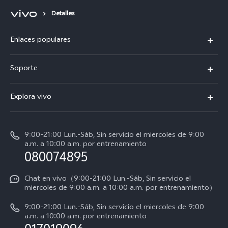
Detalles
Enlaces populares
V50
Soporte
V60 Lite 5G
Funtouch OS
Explora vivo
Y39 5G
Centro de servicio
Noticias
Autenticación de IMEI
9:00-21:00 Lun.-Sáb, Sin servicio el miercoles de 9:00
La vida en vivo
a.m. a 10:00 a.m. por entrenamiento
Consulta el Precio de los Repuestos
080074895
Avisos legales
Actualización del sistema
Acerca de nosotros
Chat en vivo（9:00-21:00 Lun.-Sáb, Sin servicio el
miercoles de 9:00 a.m. a 10:00 a.m. por entrenamiento）
Manual del usuario
Sostenibilidad
9:00-21:00 Lun.-Sáb, Sin servicio el miercoles de 9:00
Progreso de la reparación
a.m. a 10:00 a.m. por entrenamiento
Centro de privacidad de vivo