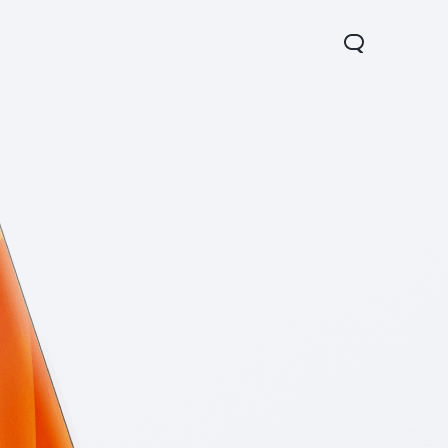
1 5G
Y05
Y31 5G
nuevo