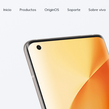
Inicio
Productos
OriginOS
Soporte
Sobre vivo
V70 FE
Y21 5G
Y1
nuevo