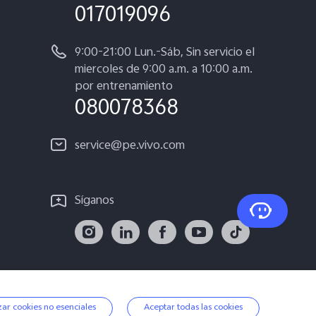
017019096
9:00-21:00 Lun.-Sáb, Sin servicio el
miercoles de 9:00 a.m. a 10:00 a.m.
por entrenamiento
080078368
service@pe.vivo.com
Síganos
dad
|
Perú | Seleccione país/región
ar cookies no esenciales
Aceptar todas las cookies