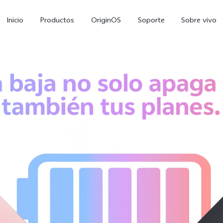
Inicio
Productos
OriginOS
Soporte
Sobre vivo
V70 FE
Y21 5G
Y1
nuevo