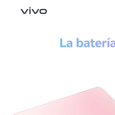
X300 Pro
V70
nuevo