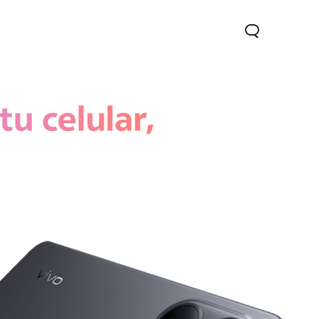
1 5G
Y05
Y31 5G
nuevo