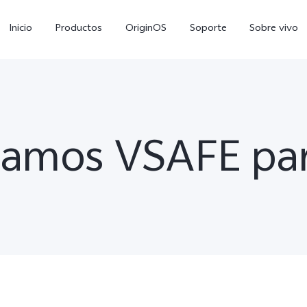
Inicio
Productos
OriginOS
Soporte
Sobre vivo
amos VSAFE par
V70 FE
Y21 5G
Y1
nuevo