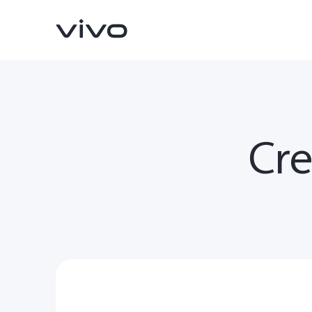
Cre
X300 Pro
V70
nuevo