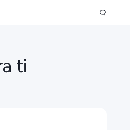
a ti
1 5G
Y05
Y31 5G
nuevo