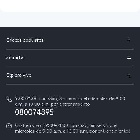
Enlaces populares
V50
Soporte
V60 Lite 5G
Funtouch OS
Explora vivo
Y39 5G
Centro de servicio
Noticias
Autenticación de IMEI
9:00-21:00 Lun.-Sáb, Sin servicio el miercoles de 9:00
La vida en vivo
a.m. a 10:00 a.m. por entrenamiento
Consulta el Precio de los Repuestos
080074895
Avisos legales
Actualización del sistema
Acerca de nosotros
Chat en vivo（9:00-21:00 Lun.-Sáb, Sin servicio el
miercoles de 9:00 a.m. a 10:00 a.m. por entrenamiento）
Manual del usuario
Sostenibilidad