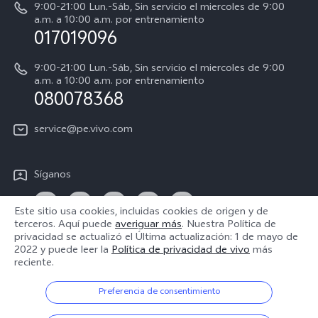
9:00-21:00 Lun.-Sáb, Sin servicio el miercoles de 9:00
Progreso de la reparación
a.m. a 10:00 a.m. por entrenamiento
Centro de privacidad de vivo
017019096
Instrucciones de la garantía de vivo
Accesibilidad
9:00-21:00 Lun.-Sáb, Sin servicio el miercoles de 9:00
Declaración de privacidad de vivo
a.m. a 10:00 a.m. por entrenamiento
080078368
service@pe.vivo.com
Síganos
Este sitio usa cookies, incluidas cookies de origen y de
terceros. Aquí puede
averiguar más
. Nuestra Política de
privacidad se actualizó el
Última actualización: 1 de mayo de
Perú | Seleccione país/región
2022
y puede leer la
Política de privacidad de vivo
más
reciente.
Preferencia de consentimiento
© 2026 vivo Mobile Communication Co., Ltd. Todos los derechos