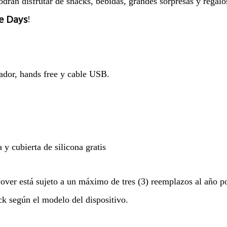
drán disfrutar de snacks, bebidas, grandes sorpresas y regalos
ce Days
!
ador, hands free y cable USB.
 y cubierta de silicona gratis
over está sujeto a un máximo de tres (3) reemplazos al año po
ck según el modelo del dispositivo.