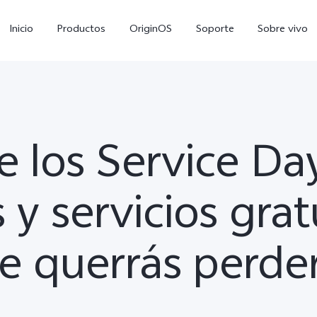
Inicio
Productos
OriginOS
Soporte
Sobre vivo
e los Service Da
y servicios gra
V70 FE
Y21 5G
Y1
te querrás perder
nuevo