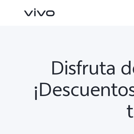
Disfruta d
¡Descuentos 
X300 Pro
V70
nuevo