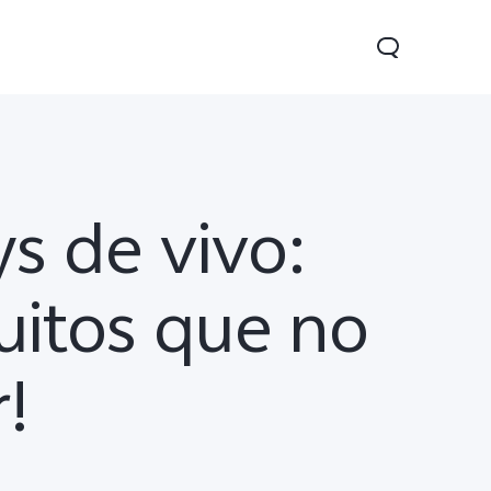
ys de vivo:
tuitos que no
1 5G
Y05
Y31 5G
!
nuevo