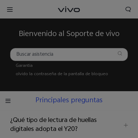
Bienvenido al Soporte de vivo
Garantía
olvido la contraseña de la pantalla de bloqueo
Principales preguntas
¿Qué tipo de lectura de huellas
Perú | Seleccione país/región
digitales adopta el Y20?