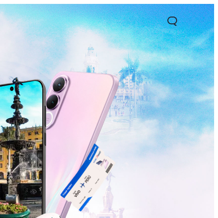
1 5G
Y05
Y31 5G
nuevo