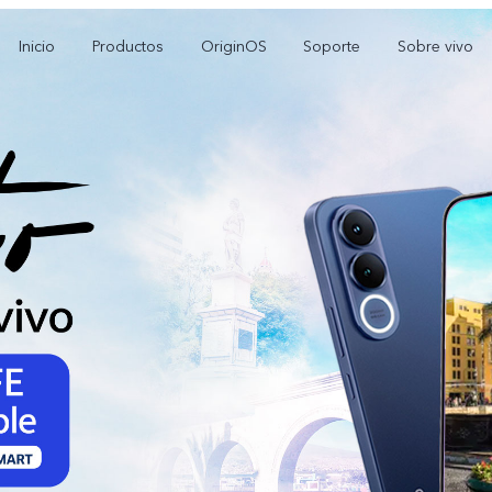
Inicio
Productos
OriginOS
Soporte
Sobre vivo
V70 FE
Y21 5G
Y1
nuevo