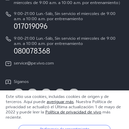
miercoles de 9:00 a.m. a 10:00 a.m. por entrenamiento）
Manual del usuario
Sostenibilidad
9:00-21:00 Lun.-Sáb, Sin servicio el miercoles de 9:00
Progreso de la reparación
a.m. a 10:00 a.m. por entrenamiento
Centro de privacidad de vivo
017019096
Instrucciones de la garantía de vivo
Accesibilidad
9:00-21:00 Lun.-Sáb, Sin servicio el miercoles de 9:00
Declaración de privacidad de vivo
a.m. a 10:00 a.m. por entrenamiento
080078368
service@pe.vivo.com
Síganos
Este sitio usa cookies, incluidas cookies de origen y de
terceros. Aquí puede
averiguar más
. Nuestra Política de
privacidad se actualizó el
Última actualización: 1 de mayo de
Perú | Seleccione país/región
2022
y puede leer la
Política de privacidad de vivo
más
reciente.