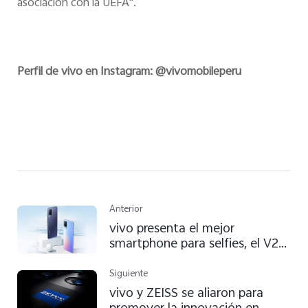
asociación con la UEFA".
Perfil de vivo en Instagram: @vivomobileperu
Anterior
vivo presenta el mejor
smartphone para selfies, el V21
5G con cámara frontal de
44MP y estabilizador de
Siguiente
imagen óptico
vivo y ZEISS se aliaron para