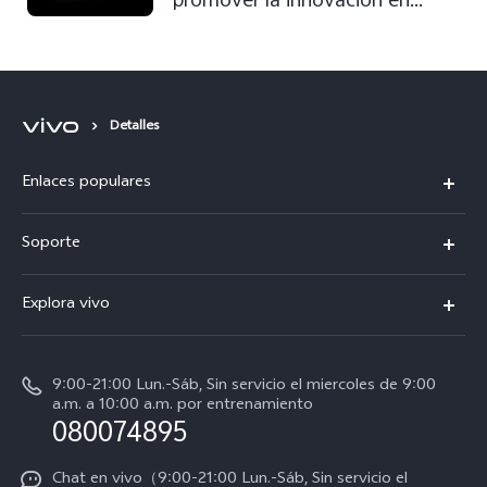
promover la innovación en
imágenes móviles a nivel global
Detalles
Enlaces populares
V50
Soporte
V60 Lite 5G
Funtouch OS
Explora vivo
Y39 5G
Centro de servicio
Noticias
Autenticación de IMEI
9:00-21:00 Lun.-Sáb, Sin servicio el miercoles de 9:00
La vida en vivo
a.m. a 10:00 a.m. por entrenamiento
Consulta el Precio de los Repuestos
080074895
Avisos legales
Actualización del sistema
Acerca de nosotros
Chat en vivo（9:00-21:00 Lun.-Sáb, Sin servicio el