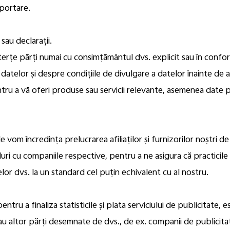
aportare.
sau declarații.
 terțe părți numai cu consimțământul dvs. explicit sau în conf
 datelor și despre condițiile de divulgare a datelor înainte de a
ntru a vă oferi produse sau servicii relevante, asemenea date p
 vom încredința prelucrarea afiliaților și furnizorilor noștri de 
uri cu companiile respective, pentru a ne asigura că practicil
elor dvs. la un standard cel puțin echivalent cu al nostru.
ntru a finaliza statisticile și plata serviciului de publicitate, 
sau altor părți desemnate de dvs., de ex. companii de publicitat