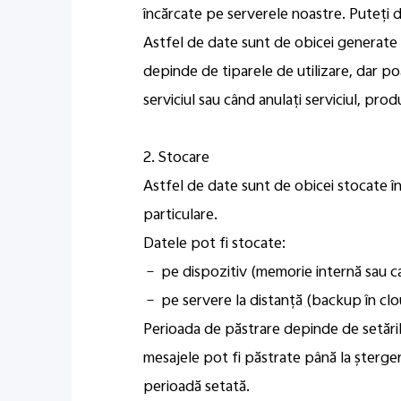
încărcate pe serverele noastre. Puteți de
Astfel de date sunt de obicei generate 
depinde de tiparele de utilizare, dar poa
serviciul sau când anulați serviciul, pro
2. Stocare
Astfel de date sunt de obicei stocate î
particulare.
Datele pot fi stocate:
－ pe dispozitiv (memorie internă sau c
－ pe servere la distanță (backup în cloud
Perioada de păstrare depinde de setările d
mesajele pot fi păstrate până la șterger
perioadă setată.