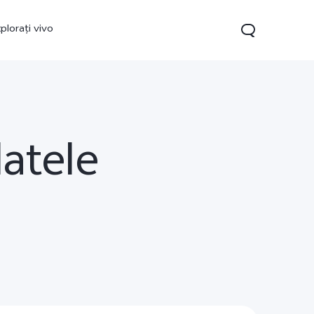
plorați vivo
datele
Y35
Y22s
nou
nou