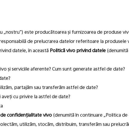
au „nostru”) este producătoarea și furnizoarea de produse viv
esponsabilă de prelucrarea datelor referitoare la produsele vi
vind datele, în această
Politică vivo privind datele
(denumită 
o și serviciile aferente? Cum sunt generate astfel de date?
date?
lizăm, partajăm sau transferăm astfel de date?
 aveți cu privire la astfel de date?
ta
 de confidențialitate vivo
(denumită în continuare „Politica de 
colectăm, utilizăm, stocăm, distribuim, transferăm sau prelucră