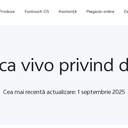
Produse
Funtouch OS
Asistență
Magazin online
Ex
ica vivo privind 
Cea mai recentă actualizare: 1 septembrie 2025
V23 5G
Y16
nou