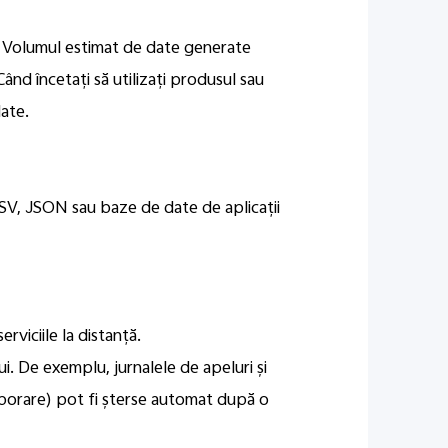
e. Volumul estimat de date generate
ând încetați să utilizați produsul sau
date.
CSV, JSON sau baze de date de aplicații
rviciile la distanță.
lui. De exemplu, jurnalele de apeluri și
emporare) pot fi șterse automat după o