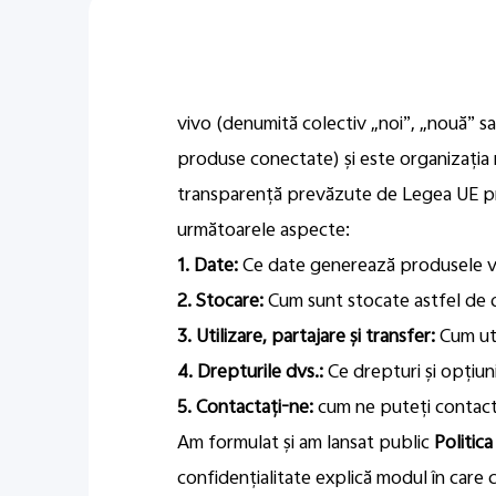
vivo (denumită colectiv „noi”, „nouă” s
produse conectate) și este organizația r
transparență prevăzute de Legea UE pri
următoarele aspecte:
1. Date:
Ce date generează produsele viv
2. Stocare:
Cum sunt stocate astfel de 
3. Utilizare, partajare și transfer:
Cum uti
4. Drepturile dvs.:
Ce drepturi și opțiuni
5. Contactați-ne:
cum ne puteți contac
Am formulat și am lansat public
Politica
confidențialitate explică modul în care 