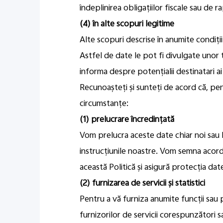
îndeplinirea obligațiilor fiscale sau de r
(4) în alte scopuri legitime
Alte scopuri descrise în anumite condiții 
Astfel de date le pot fi divulgate unor
informa despre potențialii destinatari ai
Recunoașteți și sunteți de acord că, pe
circumstanțe:
(1) prelucrare încredințată
Vom prelucra aceste date chiar noi sau le
instrucțiunile noastre. Vom semna acord
această Politică și asigură protecția dat
(2) furnizarea de servicii și statistici
Pentru a vă furniza anumite funcții sau pe
furnizorilor de servicii corespunzători 