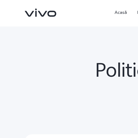
Acasă
Polit
X90 Pro
X80 Lite
nou
nou