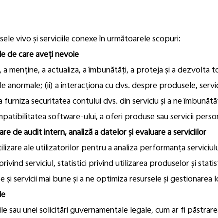
le vivo și serviciile conexe în următoarele scopuri:
ile de care aveți nevoie
 a menține, a actualiza, a îmbunătăți, a proteja și a dezvolta to
e anormale; (ii) a interacționa cu dvs. despre produsele, servicii
rile, a furniza securitatea contului dvs. din serviciu și a ne îmbun
mpatibilitatea software-ului, a oferi produse sau servicii perso
e de audit intern, analiză a datelor și evaluare a serviciilor
lizare ale utilizatorilor pentru a analiza performanța serviciu
privind serviciul, statistici privind utilizarea produselor și stat
e și servicii mai bune și a ne optimiza resursele și gestionarea l
le
le sau unei solicitări guvernamentale legale, cum ar fi păstrarea