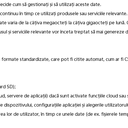
cide cum să gestionați și să utilizați aceste date.
continuu în timp ce utilizați produsele sau serviciile relevant
te varia de la câțiva megaocteți la câțiva gigaocteți pe lună. C
dusul și serviciile relevante vor înceta treptat să mai genereze 
n formate standardizate, care pot fi citite automat, cum ar fi 
ard SD);
, servere de aplicații) dacă sunt activate funcțiile cloud sau se
ispozitivului, configurațiile aplicației și alegerile utilizatoru
ea lor de utilizator, în timp ce unele date (de ex. fișierele t