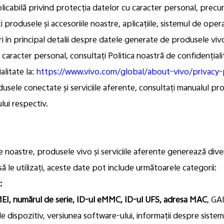
licabilă privind protecția datelor cu caracter personal, precum 
 produsele și accesoriile noastre, aplicațiile, sistemul de operar
ri în principal detalii despre datele generate de produsele vivo
 caracter personal, consultați Politica noastră de confidențial
alitate la:
https://www.vivo.com/global/about-vivo/privacy-
sele conectate și serviciile aferente, consultați manualul prod
ului respectiv.
e noastre, produsele vivo și serviciile aferente generează dive
să le utilizați, aceste date pot include următoarele categorii:
:
MEI, numărul de serie, ID-ul eMMC, ID-ul UFS, adresa MAC
, GA
e dispozitiv, versiunea software-ului, informații despre siste