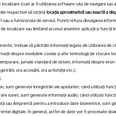
e localizare (cum ar fi utilizarea software-ului de navigare sa
ciile respective să obțină
locația aproximativă sau exactă a disp
 sau a furnizorului de servicii. Puteți refuza divulgarea inform
de localizare sau limitând accesul anumitor aplicații și funcții în
erente, trebuie să păstrăm informații legate de utilizarea de căt
ormații despre modulele cookie și alte tehnologii de stocare lo
r temporare, jurnale standard de sistem, informații despre erori 
istrării, ora accesării, ora activității etc.);
i:
n, sunt generate înregistrări ale apelurilor; când utilizați fu
strare sunet, sunt generate informații audio; când utilizați fun
a Față sau Amprentă pentru a introduce date biometrice, sunt 
rentei digitale. În general, astfel de date vor fi procesate doar