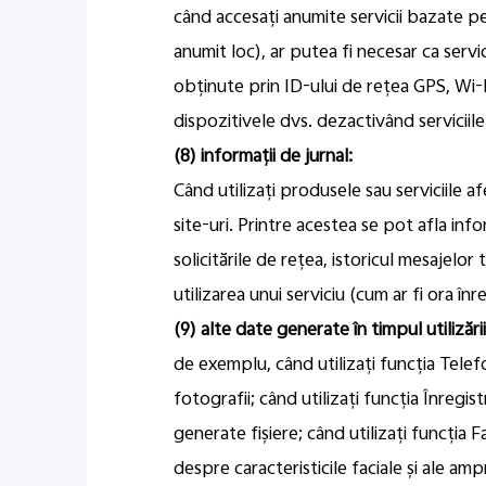
când accesați anumite servicii bazate p
anumit loc), ar putea fi necesar ca servi
obținute prin ID-ului de rețea GPS, Wi-Fi
dispozitivele dvs. dezactivând serviciile 
(8) informații de jurnal:
Când utilizați produsele sau serviciile af
site-uri. Printre acestea se pot afla inf
solicitările de rețea, istoricul mesajelo
utilizarea unui serviciu (cum ar fi ora înreg
(9) alte date generate în timpul utilizări
de exemplu, când utilizați funcția Telefo
fotografii; când utilizați funcția Înregi
generate fișiere; când utilizați funcți
despre caracteristicile faciale și ale amp