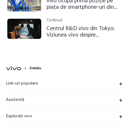
vivo ocupă prima poziție pe
piața de smartphone-uri din
China și locul 5 la nivel global, în
trimestrul 2 2021, potrivit IDC
Continuă
Centrul R&D vivo din Tokyo:
Viziunea vivo despre
dezvoltarea tehnologiei
camerelor foto
Detaliu
Link-uri populare
X90 Pro
Asistență
X80 Lite
FAQs
Explorați vivo
V23 5G
Centru de service
Redacție de știri
Y16