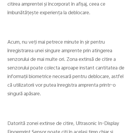
citirea amprentei şi încorporat în afişaj, ceea ce
îmbunătăţeşte experienţa la deblocare.
Acum, nu veţi mai petrece minute în şir pentru
înregistrarea unei singure amprente prin atingerea
senzorului de mai multe ori. Zona extinsă de citire a
senzorului poate colecta aproape instant cantitatea de
informaţii biometrice necesară pentru deblocare, astfel
că utilizatorii vor putea înregistra amprenta printr-o
singură apăsare.
Datorită zonei extinse de citire, Ultrasonic In-Display
Fingerprint Sensor poate citi în acelaşi timp chiar şi