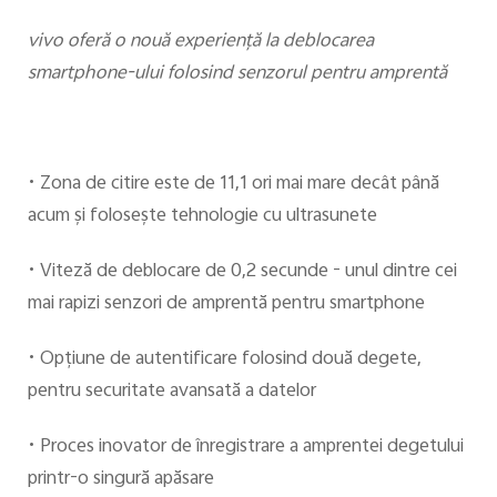
Romania | Selectați țara/regiunea
vivo oferă o nouă experienţă la deblocarea
smartphone-ului folosind senzorul pentru amprentă
•
Zona de citire este de 11,1 ori mai mare decât până
acum şi foloseşte tehnologie cu ultrasunete
•
Viteză de deblocare de 0,2 secunde - unul dintre cei
mai rapizi senzori de amprentă pentru smartphone
•
Opţiune de autentificare folosind două degete,
pentru securitate avansată a datelor
•
Proces inovator de înregistrare a amprentei degetului
printr-o singură apăsare