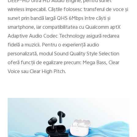
DEEP-HD Ultra HD Audio Engine, pentru sunet
wireless impecabil. Căştile folosesc transferul de voce și
sunet prin bandă largă QHS 6Mbps între căşti şi
smartphone, iar compatibilitatea cu Qualcomm aptX
Adaptive Audio Codec Technology asigură redarea
fidelă a muzicii. Pentru o experienţă audio
personalizată, modul Sound Quality Style Selection
oferă funcţii de egalizare precum: Mega Bass, Clear
Voice sau Clear High Pitch.