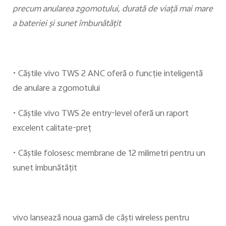
Romania | Selectați țara/regiunea
precum anularea zgomotului, durată de viață mai mare
a bateriei şi sunet îmbunătăţit
•
Căştile vivo TWS 2 ANC oferă o funcţie inteligentă
de anulare a zgomotului
•
Căştile vivo TWS 2e entry-level oferă un raport
excelent calitate-preţ
•
Căştile folosesc membrane de 12 milimetri pentru un
sunet îmbunătăţit
vivo lansează noua gamă de căşti wireless pentru