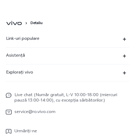
Counterpoint
Detaliu
Link-uri populare
X90 Pro
Asistență
X80 Lite
FAQs
Explorați vivo
V23 5G
Centru de service
Redacție de știri
Y16
Funtouch OS
Live chat (Număr gratuit, L-V 10:00-18:00 (miercuri
Viața cu vivo
Y35
pauză 13:00-14:00), cu excepția sărbătorilor.)
Trimite la reparatie
vivo Netiquette
Y22s
service@ro.vivo.com
Autentificare IMEI
Despre noi
TWS 2 ANC
Actualizarea sistemului
Urmăriți-ne
Mențiuni legale