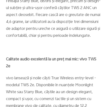
Finisajul Starry Blue, distins şi elegant, precum şi design-
ul subţire şi ultra-uşor conferă căştilor TWS 2 ANC un
aspect deosebit. Fiecare cască are o greutate de numai
4,6 grame, iar utilizatorii au la dispoziţie trei dimensiuni
de adaptor pentru ureche ce asigură o utilizare sigură şi
confortabilă, chiar şi pentru perioade îndelungate.
Calitate audio excelentă la un preţ mai mic: vivo TWS
2e
vivo lansează şi noile căşti True Wireless entry-level -
modelul TWS 2e. Disponibile în nuanţele Moonlight
White sau Starry Blue, căştile au un design elegant,
compact şi uşor, cu comenzi tactile şi un sistem cu
membrane vivo de calitate, cu diametru de 12,2