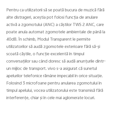
Pentru ca utilizatorii să se poată bucura de muzică fără
alte distrageri, aceştia pot folosi funcţia de anulare
activă a zgomotului (ANC) a căştilor TWS 2 ANC, care
poate anula automat zgomotele ambientale de până la
40dB. În schimb, Modul Transparent le permite
utilizatorilor să audă zgomotele exterioare fără să-şi
scoată căştile, o funcţie excelentă în timpul
conversaţiilor sau când doresc să audă anunţurile dintr-
un mijloc de transport. vivo s-a asigurat că sunetul
apelurilor telefonice rămâne impecabil în orice situaţie.
Folosind 3 microfoane pentru anularea zgomotului în
timpul apelului, vocea utilizatorului este transmisă fără
interferenţe, chiar şi în cele mai aglomerate locuri.