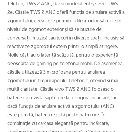
telefon, TWS 2 ANC, dar şi modelul entry-level TWS
2e. Căştile TWS 2 ANC oferă funcţia de anulare activă a
zgomotului, ceea ce le permite utilizatorilor să regleze
nivelul de zgomot exterior şi să se bucure de
conversaţii, muzică sau jocuri în diverse spaţii, inclusiv să
reactiveze zgomotul extern printr-o simplă atingere.
Noile căşti au o latenţă scăzută, pentru o experienţă
deosebită de gaming pe telefonul mobil. De asemenea,
căştile utilizează 3 microfoane pentru anularea
zgomotului în timpul apelului telefonic, oferind şi mai
multă claritate. Căştile vivo TWS 2 ANC folosesc o
baterie ce rezistă şapte ore la o singură încărcare, iar
dacă funcţia de anulare activă a zgomotului (ANC)
este pornită, bateria rezistă peste patru ore. În
combinație cu carcasa elegantă pentru încărcare,