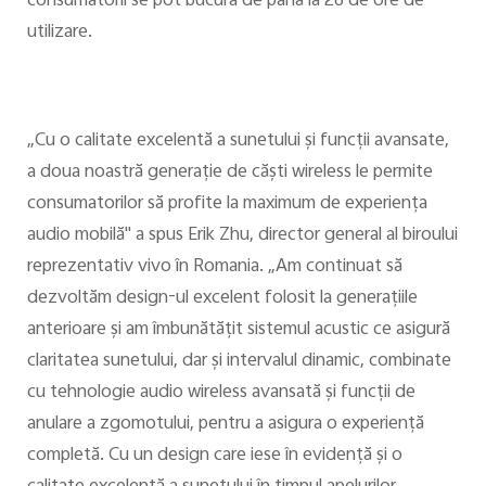
consumatorii se pot bucura de până la 26 de ore de
utilizare.
„Cu o calitate excelentă a sunetului și funcții avansate,
a doua noastră generație de căşti wireless le permite
consumatorilor să profite la maximum de experiența
audio mobilă" a spus Erik Zhu, director general al biroului
reprezentativ vivo în Romania. „Am continuat să
dezvoltăm design-ul excelent folosit la generaţiile
anterioare şi am îmbunătăţit sistemul acustic ce asigură
claritatea sunetului, dar şi intervalul dinamic, combinate
cu tehnologie audio wireless avansată şi funcţii de
anulare a zgomotului, pentru a asigura o experienţă
completă. Cu un design care iese în evidenţă şi o