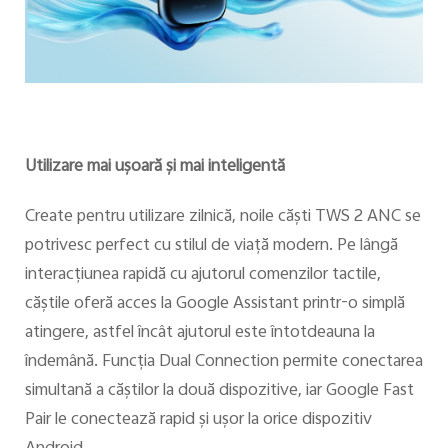
Utilizare mai uşoară şi mai inteligentă
Create pentru utilizare zilnică, noile căşti TWS 2 ANC se
potrivesc perfect cu stilul de viaţă modern. Pe lângă
interacţiunea rapidă cu ajutorul comenzilor tactile,
căştile oferă acces la Google Assistant printr-o simplă
atingere, astfel încât ajutorul este întotdeauna la
îndemână. Funcţia Dual Connection permite conectarea
simultană a căştilor la două dispozitive, iar Google Fast
Pair le conectează rapid şi uşor la orice dispozitiv