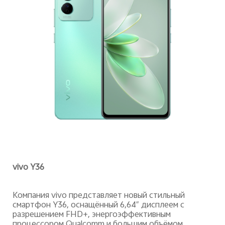
vivo
Y
36
Компания
vivo
представляет новый стильный
смартфон
Y
36, оснащённый 6,64″ дисплеем с
разрешением
FHD
+, энергоэффективным
процессором
Qualcomm
и большим объёмом