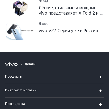
Назад
Лёгкие, стильные и мощные:
vivo представляет X Fold 2 и X
Flip, расширяя флагманскую
линейку складных устройств
Далее
vivo V27 Серия уже в России
Детали
Продукты
X300 Ultra
Интернет-магазин
X300 FE
X200 FE
Поддержка
V70 FE