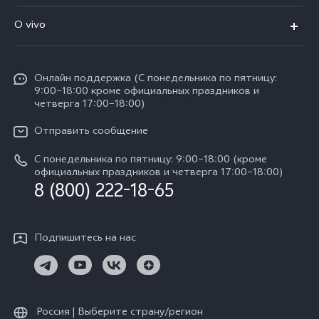
V60 5G
Ремонт с доставкой
V70
O vivo
V60 Lite
FAQs
Y31d
Общая информация
V50 Lite
Funtouch OS
Y11d
Oнлайн поддержка (С понедельника по пятницу:
Пресс-центр
V40 Lite
9:00–18:00 кроме официальных праздников и
Сервисные центры
четверга 17:00–18:00)
Y05
Карьера в vivo
V30 Lite
IMEI аутентификация
Отправить сообщение
Юридическая информация
Y29
Запрос стоимости запчастей
С понедельника по пятницу: 9:00–18:00 (кроме
О нас
официальных праздников и четверга 17:00–18:00)
Y04s
8 (800) 222-18-65
Обновление системы
Социальная ответственность
Y04
Инструкции по гарантии vivo
Центр конфиденциальности vivo
Подпишитесь на нас
Скачать LUT для Log-восстановления
Россия | Выберите страну/регион