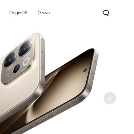
OriginOS
O vivo
V70
Y31d
Новинка