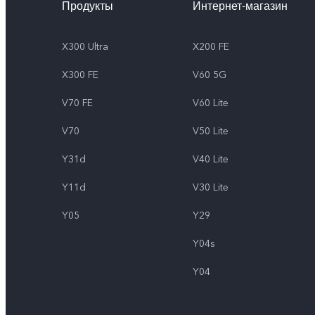
Продукты
Интернет-магазин
X300 Ultra
X200 FE
X300 FE
V60 5G
V70 FE
V60 Lite
V70
V50 Lite
Y31d
V40 Lite
Y11d
V30 Lite
Y05
Y29
Y04s
Y04