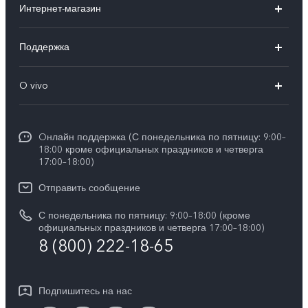
Интернет-магазин
X300 FE
X200 FE
Поддержка
V70 FE
V60 5G
Ремонт с доставкой
V70
O vivo
V60 Lite
FAQs
Y31d
Общая информация
V50 Lite
Funtouch OS
Y11d
Oнлайн поддержка (С понедельника по пятницу: 9:00–
Пресс-центр
V40 Lite
18:00 кроме официальных праздников и четверга
Сервисные центры
17:00–18:00)
Y05
Карьера в vivo
V30 Lite
IMEI аутентификация
Отправить сообщение
Юридическая информация
Y29
Запрос стоимости запчастей
С понедельника по пятницу: 9:00–18:00 (кроме
О нас
официальных праздников и четверга 17:00–18:00)
Y04s
8 (800) 222-18-65
Обновление системы
Социальная ответственность
Y04
Инструкции по гарантии vivo
Центр конфиденциальности vivo
Подпишитесь на нас
Скачать LUT для Log-восстановления