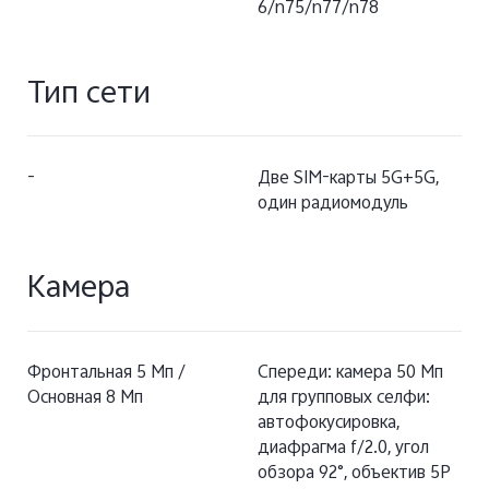
6/n75/n77/n78
Тип сети
-
Две SIM-карты 5G+5G,
один радиомодуль
Камера
Фронтальная 5 Мп /
Спереди: камера 50 Мп
Основная 8 Мп
для групповых селфи:
автофокусировка,
диафрагма f/2.0, угол
обзора 92°, объектив 5P