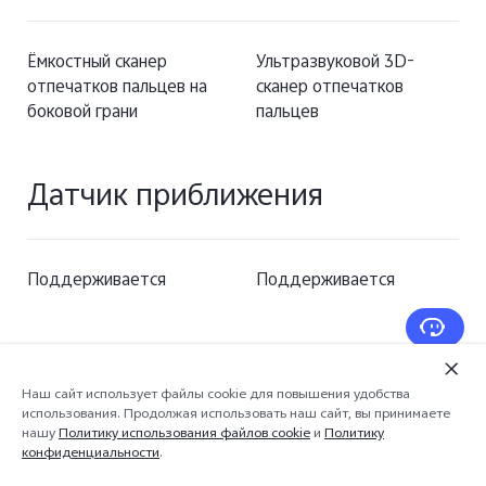
Ёмкостный сканер
Ультразвуковой 3D-
отпечатков пальцев на
сканер отпечатков
боковой грани
пальцев
Датчик приближения
Поддерживается
Поддерживается
Наш сайт использует файлы cookie для повышения удобства
использования. Продолжая использовать наш сайт, вы принимаете
* Подробная информация о каждом смартфоне
нашу
Политику использования файлов cookie
и
Политику
доступна в разделе «Узнать больше»
конфиденциальности
.