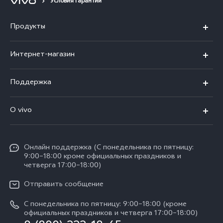
Условия гарантии
Продукты
X300 Ultra
Интернет-магазин
X300 FE
X200 FE
Поддержка
V70 FE
V60 5G
Ремонт с доставкой
V70
O vivo
V60 Lite
FAQs
Y31d
Общая информация
V50 Lite
Funtouch OS
Y11d
Oнлайн поддержка (С понедельника по пятницу:
Пресс-центр
V40 Lite
9:00–18:00 кроме официальных праздников и
Сервисные центры
четверга 17:00–18:00)
Y05
Карьера в vivo
V30 Lite
IMEI аутентификация
Отправить сообщение
Юридическая информация
Y29
Запрос стоимости запчастей
С понедельника по пятницу: 9:00–18:00 (кроме
О нас
официальных праздников и четверга 17:00–18:00)
Y04s