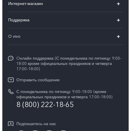
Интернет-магазин
X300 FE
X200 FE
Поддержка
V70 FE
V60 5G
Ремонт с доставкой
V70
O vivo
V60 Lite
FAQs
Y31d
Общая информация
V50 Lite
Funtouch OS
Y11d
Oнлайн поддержка (С понедельника по пятницу: 9:00–
Пресс-центр
V40 Lite
18:00 кроме официальных праздников и четверга
Сервисные центры
17:00–18:00)
Y05
Карьера в vivo
V30 Lite
IMEI аутентификация
Отправить сообщение
Юридическая информация
Y29
Запрос стоимости запчастей
С понедельника по пятницу: 9:00–18:00 (кроме
О нас
официальных праздников и четверга 17:00–18:00)
Y04s
8 (800) 222-18-65
Обновление системы
Социальная ответственность
Y04
Инструкции по гарантии vivo
Центр конфиденциальности vivo
Подпишитесь на нас
Скачать LUT для Log-восстановления