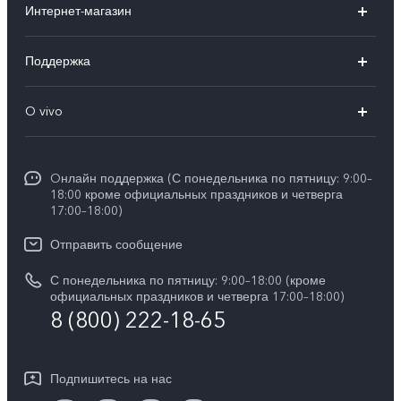
Интернет-магазин
X300 FE
X200 FE
Поддержка
V70 FE
V60 5G
Ремонт с доставкой
V70
O vivo
V60 Lite
FAQs
Y31d
Общая информация
V50 Lite
Funtouch OS
Y11d
Oнлайн поддержка (С понедельника по пятницу: 9:00–
Пресс-центр
V40 Lite
18:00 кроме официальных праздников и четверга
Сервисные центры
17:00–18:00)
Y05
Карьера в vivo
V30 Lite
IMEI аутентификация
Отправить сообщение
Юридическая информация
Y29
Запрос стоимости запчастей
С понедельника по пятницу: 9:00–18:00 (кроме
О нас
официальных праздников и четверга 17:00–18:00)
Y04s
8 (800) 222-18-65
Обновление системы
Социальная ответственность
Y04
Инструкции по гарантии vivo
Центр конфиденциальности vivo
Подпишитесь на нас
Скачать LUT для Log-восстановления