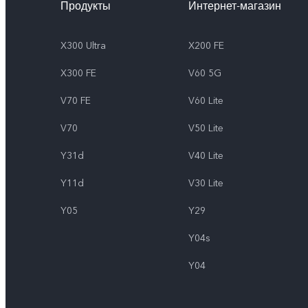
Продукты
Интернет-магазин
X300 Ultra
X200 FE
X300 FE
V60 5G
V70 FE
V60 Lite
V70
V50 Lite
Y31d
V40 Lite
Y11d
V30 Lite
Y05
Y29
Y04s
Y04