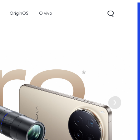
OriginOS
O vivo
V70
Y31d
Новинка