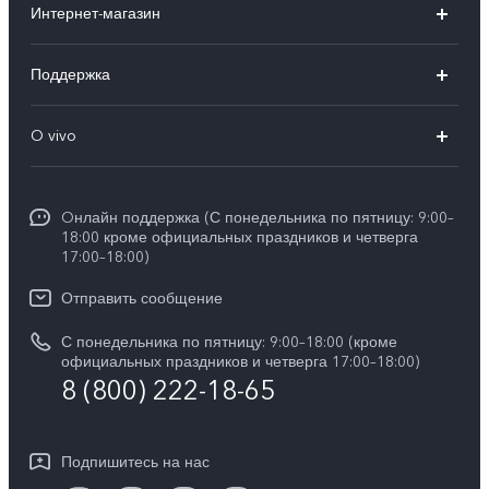
Интернет-магазин
X300 FE
X200 FE
Поддержка
V70 FE
V60 5G
Ремонт с доставкой
V70
O vivo
V60 Lite
FAQs
Y31d
Общая информация
V50 Lite
Funtouch OS
Y11d
Oнлайн поддержка (С понедельника по пятницу: 9:00–
Пресс-центр
V40 Lite
18:00 кроме официальных праздников и четверга
Сервисные центры
17:00–18:00)
Y05
Карьера в vivo
V30 Lite
IMEI аутентификация
Отправить сообщение
Юридическая информация
Y29
Запрос стоимости запчастей
С понедельника по пятницу: 9:00–18:00 (кроме
О нас
официальных праздников и четверга 17:00–18:00)
Y04s
8 (800) 222-18-65
Обновление системы
Социальная ответственность
Y04
Инструкции по гарантии vivo
Центр конфиденциальности vivo
Подпишитесь на нас
Скачать LUT для Log-восстановления