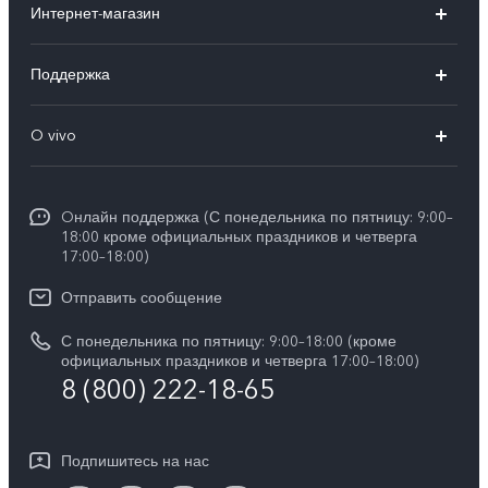
Интернет-магазин
X300 FE
X200 FE
Поддержка
V70 FE
V60 5G
Ремонт с доставкой
V70
O vivo
V60 Lite
FAQs
Y31d
Общая информация
V50 Lite
Funtouch OS
Y11d
Oнлайн поддержка (С понедельника по пятницу: 9:00–
Пресс-центр
V40 Lite
18:00 кроме официальных праздников и четверга
Сервисные центры
17:00–18:00)
Y05
Карьера в vivo
V30 Lite
IMEI аутентификация
Отправить сообщение
Юридическая информация
Y29
Запрос стоимости запчастей
С понедельника по пятницу: 9:00–18:00 (кроме
О нас
официальных праздников и четверга 17:00–18:00)
Y04s
8 (800) 222-18-65
Обновление системы
Социальная ответственность
Y04
Инструкции по гарантии vivo
Центр конфиденциальности vivo
Подпишитесь на нас
Скачать LUT для Log-восстановления