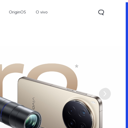
OriginOS
O vivo
V70
Y31d
Новинка