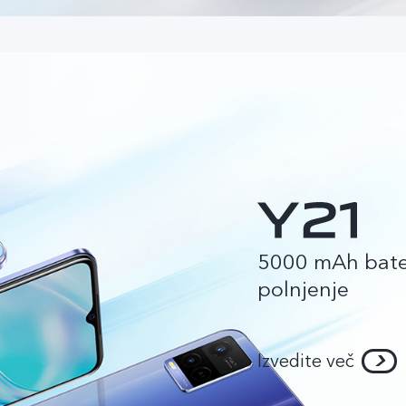
5000 mAh bater
polnjenje
Izvedite več