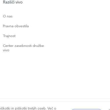
Razišči vivo
O nas
Pravna obvestila
Trajnost
Center zasebnosti družbe
vivo
ane.
|
Pravilnik o piškotkih družbe vivo
|
Pravilnik o zasebnosti družbe vivo
|
P
škotki in piškotki tretjih oseb. Več o