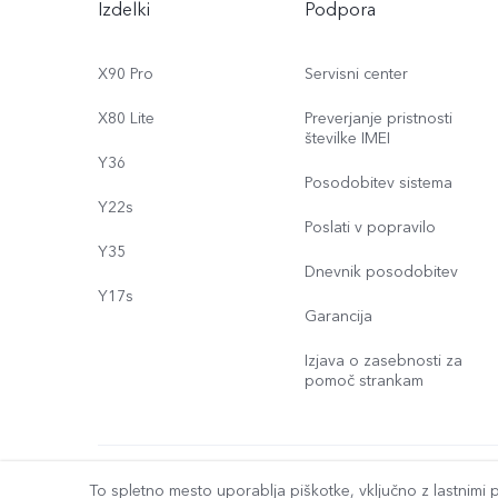
Izdelki
Podpora
X90 Pro
Servisni center
X80 Lite
Preverjanje pristnosti
številke IMEI
Y36
Posodobitev sistema
Y22s
Poslati v popravilo
Y35
Dnevnik posodobitev
Y17s
Garancija
Izjava o zasebnosti za
pomoč strankam
© 2026 vivo Mobile Communication Co., Ltd. Vse pravice pridrž
To spletno mesto uporablja piškotke, vključno z lastnimi pi