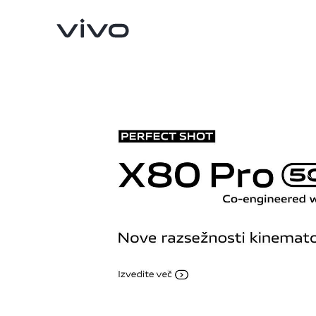
Y36
X90 Pro
novo