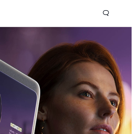
Y35
novo