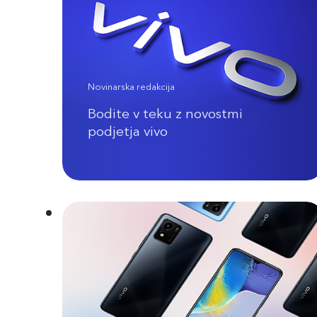
Novinarska redakcija
Bodite v teku z novostmi
podjetja vivo