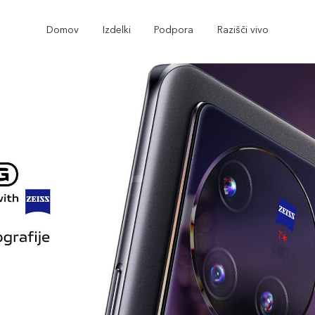
Domov
Izdelki
Podpora
Razišči vivo
X80 Lite
Y17s
novo