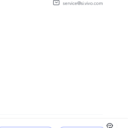
service@si.vivo.com
odpora za zasebnost
|
Slovenia | Izbira države/regije