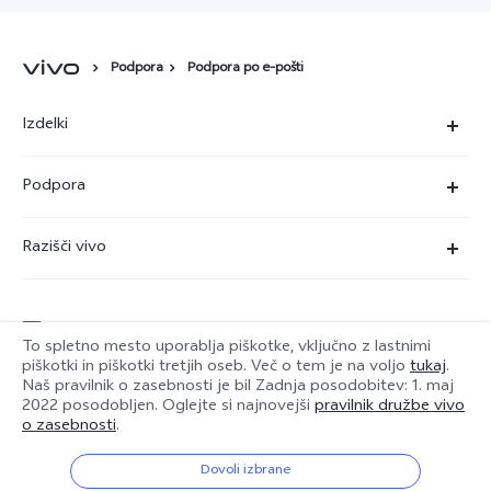
Podpora
Podpora po e-pošti
Izdelki
X90 Pro
Podpora
X80 Lite
Servisni center
Razišči vivo
Y36
Preverjanje pristnosti številke IMEI
O nas
Y22s
Posodobitev sistema
service@si.vivo.com
Pravna obvestila
Y35
To spletno mesto uporablja piškotke, vključno z lastnimi
Poslati v popravilo
piškotki in piškotki tretjih oseb. Več o tem je na voljo
tukaj
.
Trajnost
Naš pravilnik o zasebnosti je bil
Zadnja posodobitev: 1. maj
Y17s
Slovenia | Izbira države/regije
2022
posodobljen. Oglejte si najnovejši
pravilnik družbe vivo
Dnevnik posodobitev
Center zasebnosti družbe vivo
o zasebnosti
.
Garancija
Dovoli izbrane